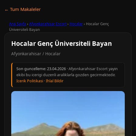
← Tum Makaleler
Ana Sayfa
›
Afyonkarahisar Escort
›
Hocalar
›
Hocalar Genç
Üniversiteli Bayan
Hocalar Genç Üniversiteli Bayan
Afyonkarahisar / Hocalar
Son guncelleme:
23.04.2026
· Afyonkarahisar Escort yayin
ekibi bu icerigi duzenli araliklarla gozden gecirmektedir.
Icerik Politikasi
·
Ihlal Bildir