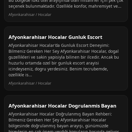
Bu bölgede lüks otel arayışında olan misafirler için pek çok
seçenek bulunmaktadır. Özellikle konfor, mahremiyet ve...
Afyonkarahisar / Hocalar
Afyonkarahisar Hocalar Gunluk Escort
Afyonkarahisar Hocalar’da Gunluk Escort Deneyimi:
Bilmeniz Gereken Her Sey Afyonkarahisar Hocalar, dogal
guzellikleri ve sakin yapisiyla bilinen bir ilcedir. Ancak bu
huzurlu ortamda ozel bir gunluk escort arayisi
icindeyseniz, dogru yerdesiniz. Benim tecrubemde,
ozellikle is...
Afyonkarahisar / Hocalar
Afyonkarahisar Hocalar Dogrulanmis Bayan
Afyonkarahisar Hocalar Doğrulanmış Bayan Rehberi:
Bilmeniz Gereken Her Şey Afyonkarahisar Hocalar
bölgesinde doğrulanmış bayan arayışı, günümüzde
bireylerin en çok önem verdiği konuların başında geliyor.