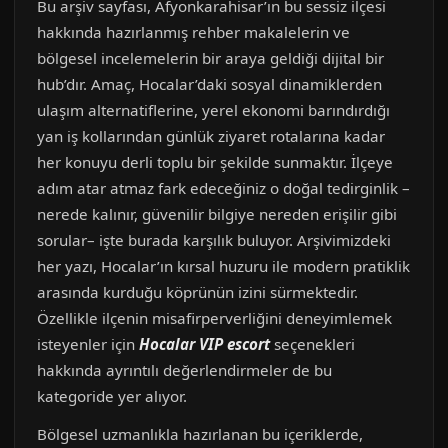
Bu arşiv sayfası, Afyonkarahisar’ın bu sessiz ilçesi
hakkında hazırlanmış rehber makalelerin ve
bölgesel incelemelerin bir araya geldiği dijital bir
hub’dır. Amaç, Hocalar’daki sosyal dinamiklerden
ulaşım alternatiflerine, yerel ekonomi barındırdığı
yan iş kollarından günlük ziyaret rotalarına kadar
her konuyu derli toplu bir şekilde sunmaktır. İlçeye
adım atar atmaz fark edeceğiniz o doğal tedirginlik –
nerede kalınır, güvenilir bilgiye nereden erişilir gibi
sorular– işte burada karşılık buluyor. Arşivimizdeki
her yazı, Hocalar’ın kırsal huzuru ile modern pratiklik
arasında kurduğu köprünün izini sürmektedir.
Özellikle ilçenin misafirperverliğini deneyimlemek
isteyenler için
Hocalar VIP escort
seçenekleri
hakkında ayrıntılı değerlendirmeler de bu
kategoride yer alıyor.
Bölgesel uzmanlıkla hazırlanan bu içeriklerde,