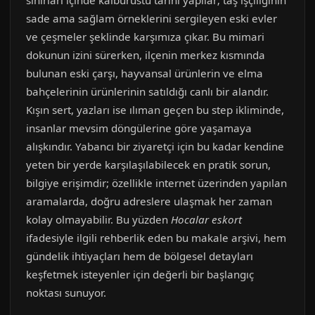
sınırları içinde kalburüstü tarihi yapılar; taş işçiliğinin
sade ama sağlam örneklerini sergileyen eski evler
ve çeşmeler şeklinde karşımıza çıkar. Bu mimari
dokunun izini sürerken, ilçenin merkez kısmında
bulunan eski çarşı, hayvansal ürünlerin ve elma
bahçelerinin ürünlerinin satıldığı canlı bir alandır.
Kışın sert, yazları ise ılıman geçen bu step ikliminde,
insanlar mevsim döngülerine göre yaşamaya
alışkındır. Yabancı bir ziyaretçi için bu kadar kendine
yeten bir yerde karşılaşılabilecek en pratik sorun,
bilgiye erişimdir; özellikle internet üzerinden yapılan
aramalarda, doğru adreslere ulaşmak her zaman
kolay olmayabilir. Bu yüzden
Hocalar eskort
ifadesiyle ilgili rehberlik eden bu makale arşivi, hem
gündelik ihtiyaçları hem de bölgesel detayları
keşfetmek isteyenler için değerli bir başlangıç
noktası sunuyor.