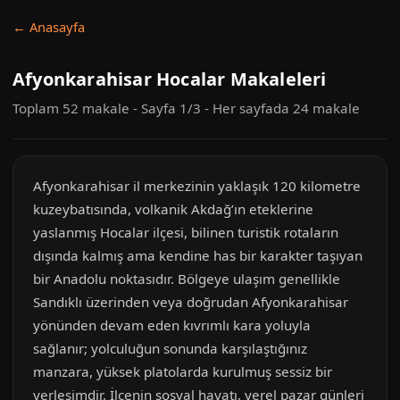
← Anasayfa
Afyonkarahisar Hocalar Makaleleri
Toplam 52 makale - Sayfa 1/3 - Her sayfada 24 makale
Afyonkarahisar il merkezinin yaklaşık 120 kilometre
kuzeybatısında, volkanik Akdağ’ın eteklerine
yaslanmış Hocalar ilçesi, bilinen turistik rotaların
dışında kalmış ama kendine has bir karakter taşıyan
bir Anadolu noktasıdır. Bölgeye ulaşım genellikle
Sandıklı üzerinden veya doğrudan Afyonkarahisar
yönünden devam eden kıvrımlı kara yoluyla
sağlanır; yolculuğun sonunda karşılaştığınız
manzara, yüksek platolarda kurulmuş sessiz bir
yerleşimdir. İlçenin sosyal hayatı, yerel pazar günleri