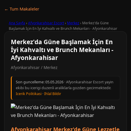
← Tum Makaleler
Ana Sayfa
›
Afyonkarahisar Escort
›
Merkez
›
Merkez'da Güne
Başlamak İçin En İyi Kahvaltı ve Brunch Mekanları - Afyonkarahisar
Merkez'da Güne Başlamak İçin En
İyi Kahvaltı ve Brunch Mekanları -
Afyonkarahisar
Afyonkarahisar / Merkez
Son guncelleme:
05.05.2026
· Afyonkarahisar Escort yayin
ekibi bu icerigi duzenli araliklarla gozden gecirmektedir.
Icerik Politikasi
·
Ihlal Bildir
Afyonkarahisar Merkez'de Güne Lezzetle