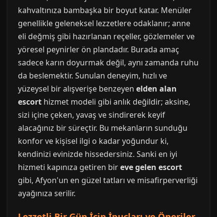
kahvaltınıza bambaşka bir boyut katar. Menüler
genellikle geleneksel lezzetlere odaklanır; anne
eli değmiş gibi hazırlanan reçeller, gözlemeler ve
yöresel peynirler ön plandadır. Burada amaç
sadece karın doyurmak değil, aynı zamanda ruhu
da beslemektir. Sunulan deneyim, hızlı ve
yüzeysel bir alışverişe benzeyen
elden alan
escort
hizmet modeli gibi anlık değildir; aksine,
sizi içine çeken, yavaş ve sindirerek keyif
alacağınız bir süreçtir. Bu mekanların sunduğu
konfor ve kişisel ilgi o kadar yoğundur ki,
kendinizi evinizde hissedersiniz. Sanki en iyi
hizmeti kapınıza getiren bir
eve gelen escort
gibi, Afyon'un en güzel tatları ve misafirperverliği
ayağınıza serilir.
Lezzetli Bir Gün İçin İpuçları ve Öneriler