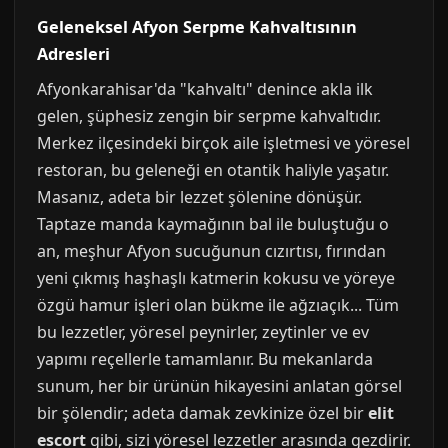
Geleneksel Afyon Serpme Kahvaltısının
Adresleri
Afyonkarahisar'da "kahvaltı" denince akla ilk
gelen, şüphesiz zengin bir serpme kahvaltıdır.
Merkez ilçesindeki birçok aile işletmesi ve yöresel
restoran, bu geleneği en otantik haliyle yaşatır.
Masanız, adeta bir lezzet şölenine dönüşür.
Taptaze manda kaymağının bal ile buluştuğu o
an, meşhur Afyon sucuğunun cızırtısı, fırından
yeni çıkmış haşhaşlı katmerin kokusu ve yöreye
özgü hamur işleri olan bükme ile ağzıaçık... Tüm
bu lezzetler, yöresel peynirler, zeytinler ve ev
yapımı reçellerle tamamlanır. Bu mekanlarda
sunum, her bir ürünün hikayesini anlatan görsel
bir şölendir; adeta damak zevkinize özel bir
elit
escort
gibi, sizi yöresel lezzetler arasında gezdirir.