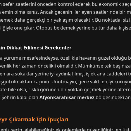
n sefer saatlerini önceden kontrol ederek bu ekonomik seçe
 emin olmalısınız. Ancak gecenin ilerleyen saatlerinde bir 
emek daha gerçekçi bir yaklaşım olacaktır. Bu noktada, sizi 
kliğiyle öne çıkar. Otobüs beklemek yerine bu tür daha kişis
çin Dikkat Edilmesi Gerekenler
a yürüme mesafesindeyse, özellikle havanın güzel olduğu bi
venlik her zaman öncelikli olmalıdır. Mümkünse tek başınıza
en ara sokaklar yerine iyi aydınlatılmış, işlek ana caddeleri 
eşgul olmaktan kaçının. Unutmayın, gece vakti en iyi koruyu
esafe bile olsa, riskli görünen bir yoldan geçmek yerine alter
. Şehrin kalbi olan
Afyonkarahisar merkez
bölgesindeki ana
ye Çıkarmak İçin İpuçları
z seçin, alabileceğiniz ek önlemlerle güvenliğinizi en üst d