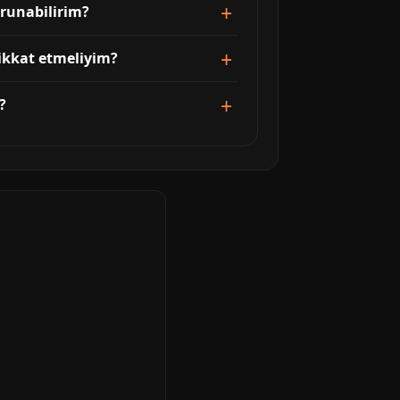
orunabilirim?
dikkat etmeliyim?
?