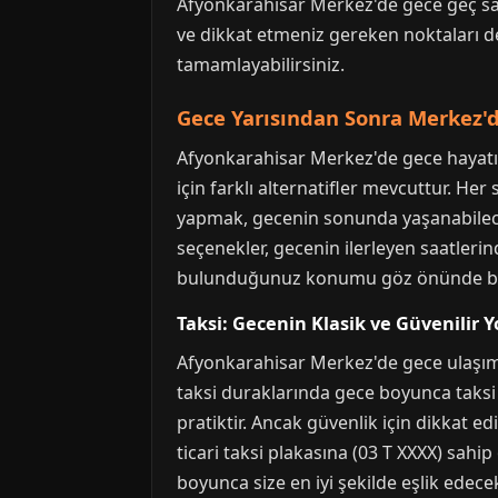
Afyonkarahisar Merkez'de gece geç saa
ve dikkat etmeniz gereken noktaları deta
tamamlayabilirsiniz.
Gece Yarısından Sonra Merkez'
Afyonkarahisar Merkez'de gece hayatı, 
için farklı alternatifler mevcuttur. He
yapmak, gecenin sonunda yaşanabilecek o
seçenekler, gecenin ilerleyen saatleri
bulunduğunuz konumu göz önünde bulu
Taksi: Gecenin Klasik ve Güvenilir Y
Afyonkarahisar Merkez'de gece ulaşımı
taksi duraklarında gece boyunca taks
pratiktir. Ancak güvenlik için dikkat ed
ticari taksi plakasına (03 T XXXX) sah
boyunca size en iyi şekilde eşlik edecek