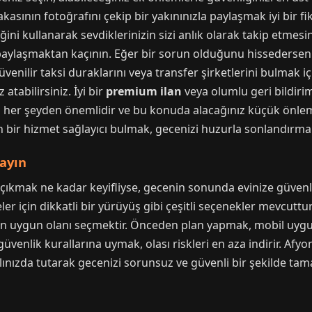
kasının fotoğrafını çekip bir yakınınızla paylaşmak iyi bir fi
ni kullanarak sevdiklerinizin sizi anlık olarak takip etmesin
i paylaşmaktan kaçının. Eğer bir sorun olduğunu hissederseni
üvenilir taksi duraklarını veya transfer şirketlerini bulmak 
tabilirsiniz. İyi bir
premium ilan
veya olumlu geri bildiriml
 her şeyden önemlidir ve bu konuda alacağınız küçük önlemle
 bir hizmet sağlayıcı bulmak, gecenizi huzurla sonlandırman
ayın
çıkmak ne kadar keyifliyse, gecenin sonunda evinize güvenl
eler için dikkatli bir yürüyüş gibi çeşitli seçenekler mevcut
e en uygun olanı seçmektir. Önceden plan yapmak, mobil uy
venlik kurallarına uymak, olası riskleri en aza indirir. Afyo
lınızda tutarak gecenizi sorunsuz ve güvenli bir şekilde tam