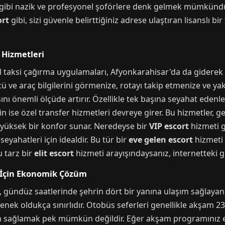
gibi nazik ve profesyonel şoförlere denk gelmek mümkündür
ort
gibi, sizi güvenle belirttiğiniz adrese ulaştıran lisanslı bi
 Hizmetleri
il taksi çağırma uygulamaları, Afyonkarahisar'da da gidere
ü ve araç bilgilerini görmenize, rotayı takip etmenize ve y
ısını önemli ölçüde artırır. Özellikle tek başına seyahat edenl
çin ise özel transfer hizmetleri devreye girer. Bu hizmetler, 
a yüksek bir konfor sunar. Neredeyse bir
VIP escort
hizmeti g
 seyahatleri için idealdir. Bu tür bir
eve gelen escort
hizmeti 
u tarz bir
elit escort
hizmeti arayışındaysanız, internetteki güv
r İçin Ekonomik Çözüm
, gündüz saatlerinde şehrin dört bir yanına ulaşım sağlay
ek oldukça sınırlıdır. Otobüs seferleri genellikle akşam 23
m sağlamak pek mümkün değildir. Eğer akşam programınız e