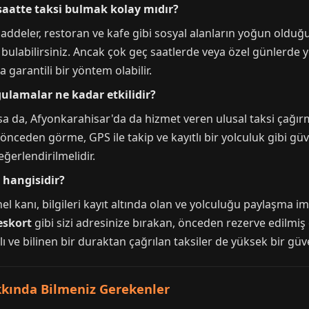
saatte taksi bulmak kolay mıdır?
a caddeler, restoran ve kafe gibi sosyal alanların yoğun oldu
bulabilirsiniz. Ancak çok geç saatlerde veya özel günlerde y
garantili bir yöntem olabilir.
gulamalar ne kadar etkilidir?
a da, Afyonkarahisar'da da hizmet veren ulusal taksi çağır
 önceden görme, GPS ile takip ve kayıtlı bir yolculuk gibi güv
eğerlendirilmelidir.
 hangisidir?
enel kanı, bilgileri kayıt altında olan ve yolculuğu paylaşm
eskort
gibi sizi adresinize bırakan, önceden rezerve edilmiş 
 ve bilinen bir duraktan çağrılan taksiler de yüksek bir güve
kında Bilmeniz Gerekenler