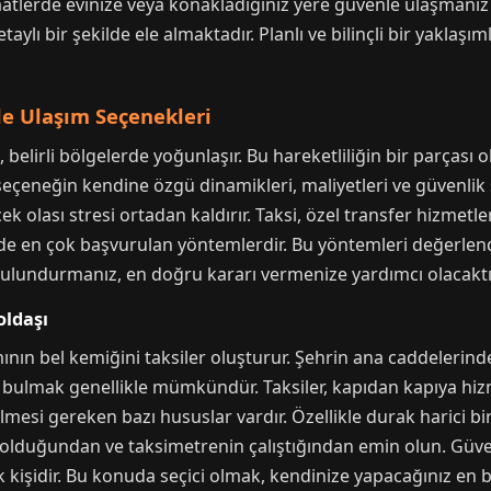
tlerde evinize veya konakladığınız yere güvenle ulaşmanız i
ylı bir şekilde ele almaktadır. Planlı ve bilinçli bir yaklaşım
de Ulaşım Seçenekleri
belirli bölgelerde yoğunlaşır. Bu hareketliliğin bir parças
r seçeneğin kendine özgü dinamikleri, maliyetleri ve güvenlik
lası stresi ortadan kaldırır. Taksi, özel transfer hizmetleri
nde en çok başvurulan yöntemlerdir. Bu yöntemleri değerlendir
ndurmanız, en doğru kararı vermenize yardımcı olacaktı
oldaşı
nın bel kemiğini taksiler oluşturur. Şehrin ana caddelerin
i bulmak genellikle mümkündür. Taksiler, kapıdan kapıya hi
ilmesi gereken bazı hususlar vardır. Özellikle durak harici bi
ip olduğundan ve taksimetrenin çalıştığından emin olun. Güve
 kişidir. Bu konuda seçici olmak, kendinize yapacağınız en büy