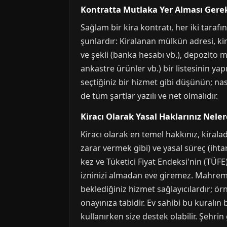
Kontratta Mutlaka Yer Alması Ger
Sağlam bir kira kontratı, her iki taraf
şunlardır: Kiralanan mülkün adresi, kira
ve şekli (banka hesabı vb.), depozito m
ankastre ürünler vb.) bir listesinin yap
seçtiğiniz bir hizmet gibi düşünün; nası
de tüm şartlar yazılı ve net olmalıdır.
Kiracı Olarak Yasal Haklarınız Neler
Kiracı olarak en temel hakkınız, kirala
zarar vermek gibi) ve yasal süreç (ihta
kez ve Tüketici Fiyat Endeksi'nin (TÜFE
izninizi almadan eve giremez. Mahremiye
beklediğiniz hizmet sağlayıcılardır; ör
onayınıza tabidir. Ev sahibi bu kuralın b
kullanırken size destek olabilir. Şehrin