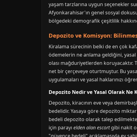
yaşam tarzlarına uygun seçenekler suna
Afyonkarahisar'ın genel sosyal dokus
bölgedeki demografik çeşitlilik hakkında
Depozito ve Komisyon: Bilinmes
Kiralama sürecinin belki de en çok kaf
ödemelerin ne anlama geldiğini, yasal 
olası mağduriyetlerden koruyacaktır. 
net bir çerçeveye oturtmuştur. Bu yasa
uygulamaları ve yasal haklarınızı öğre
Depozito Nedir ve Yasal Olarak Ne K
Depozito, kiracının eve veya demirbaşla
bedelidir. Yasaya göre depozito miktar
bedeli depozito olarak talep edilmekted
için parayı
elden alan escort
gibi nakit o
"güvence bedeli" açıklamasıyla ev sah