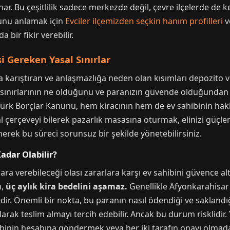
r. Bu çeşitlilik sadece merkezde değil, çevre ilçelerde de k
unu anlamak için
Evciler ilçemizden seçkin hanım profilleri
v
 bir fikir verebilir.
i Gereken Yasal Sınırlar
a karıştıran ve anlaşmazlığa neden olan kısımları depozito
sınırlarının ne olduğunu ve paranızın güvende olduğundan na
Türk Borçlar Kanunu, hem kiracının hem de ev sahibinin hakl
l çerçeveyi bilerek pazarlık masasına oturmak, elinizi güçle
nerek bu süreci sorunsuz bir şekilde yönetebilirsiniz.
adar Olabilir?
ra verebileceği olası zararlara karşı ev sahibini güvence alt
ı,
üç aylık kira bedelini aşamaz.
Genellikle Afyonkarahisar p
ir. Önemli bir nokta, bu paranın nasıl ödendiği ve saklandığı
larak teslim almayı tercih edebilir. Ancak bu durum risklidir
ibinin hesabına göndermek veya her iki tarafın onayı olmad