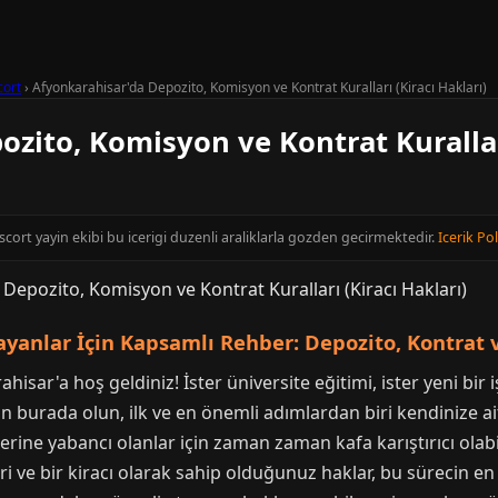
cort
›
Afyonkarahisar'da Depozito, Komisyon ve Kontrat Kuralları (Kiracı Hakları)
zito, Komisyon ve Kontrat Kuralları
cort yayin ekibi bu icerigi duzenli araliklarla gozden gecirmektedir.
Icerik Pol
ayanlar İçin Kapsamlı Rehber: Depozito, Kontrat 
isar'a hoş geldiniz! İster üniversite eğitimi, ister yeni bir iş
 burada olun, ilk ve en önemli adımlardan biri kendinize ait
erine yabancı olanlar için zaman zaman kafa karıştırıcı olabi
ri ve bir kiracı olarak sahip olduğunuz haklar, bu sürecin en 