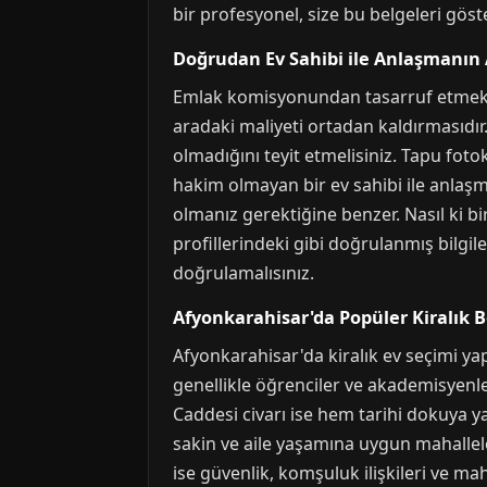
bir profesyonel, size bu belgeleri gös
Doğrudan Ev Sahibi ile Anlaşmanın 
Emlak komisyonundan tasarruf etmek a
aradaki maliyeti ortadan kaldırmasıdır
olmadığını teyit etmelisiniz. Tapu fot
hakim olmayan bir ev sahibi ile anlaşma
olmanız gerektiğine benzer. Nasıl ki b
profillerindeki gibi doğrulanmış bilgile
doğrulamalısınız.
Afyonkarahisar'da Popüler Kiralık B
Afyonkarahisar'da kiralık ev seçimi ya
genellikle öğrenciler ve akademisyenle
Caddesi civarı ise hem tarihi dokuya y
sakin ve aile yaşamına uygun mahallel
ise güvenlik, komşuluk ilişkileri ve mah