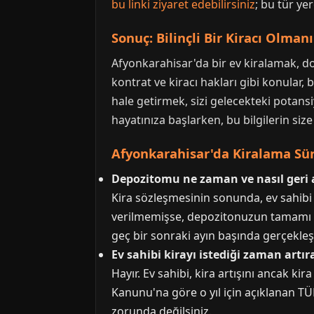
bu linki ziyaret edebilirsiniz
; bu tür ye
Sonuç: Bilinçli Bir Kiracı Olma
Afyonkarahisar'da bir ev kiralamak, doğ
kontrat ve kiracı hakları gibi konular, 
hale getirmek, sizi gelecekteki potansi
hayatınıza başlarken, bu bilgilerin si
Afyonkarahisar'da Kiralama Sür
Depozitomu ne zaman ve nasıl geri 
Kira sözleşmesinin sonunda, ev sahibi
verilmemişse, depozitonuzun tamamı siz
geç bir sonraki ayın başında gerçekleş
Ev sahibi kirayı istediği zaman artır
Hayır. Ev sahibi, kira artışını ancak ki
Kanunu'na göre o yıl için açıklanan TÜ
zorunda değilsiniz.