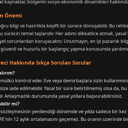
rel kaynaklar, bölgenin sosyo-ekonomik dinamikleri hakkında do
nın Önemi
ru bilgi ve hazırlıkla keyifli bir sürece dönüşebilir. Bu reh
bu sürecin temel taşlarıdır. Her adımı dikkatlice atmak, yasal 
yel sorunlardan koruyacaktır. Unutmayın, en iyi pazarlık bilgi
ze güvenli ve huzurlu bir başlangıç yapma konusunda yardımcı
eci Hakkında Sıkça Sorulan Sorular
alırım?
 mülkü kontrol eder. Eve veya demirbaşlara sizin kullanımın
e iade edilmelidir. Yasal bir süre belirtilmemiş olsa da, bu 
ir. Anlaşmazlık durumunda yasal yollara başvurabilirsiniz.
abilir mi?
ra sözleşmesinin yenilendiği dönemde ve yılda sadece bir kez y
FE'nin 12 aylık ortalamasını geçemez. Bu oranın üzerinde bir