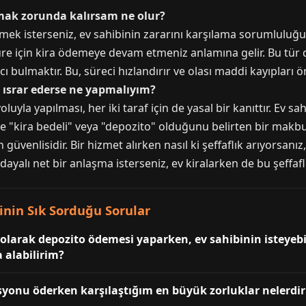
mak zorunda kalırsam ne olur?
mek isterseniz, ev sahibinin zararını karşılama sorumluluğun
üre için kira ödemeye devam etmeniz anlamına gelir. Bu tür 
 bulmaktır. Bu, süreci hızlandırır ve olası maddi kayıpları ön
ısrar ederse ne yapmalıyım?
uyla yapılması, her iki taraf için de yasal bir kanıttır. Ev s
e "kira bedeli" veya "depozito" olduğunu belirten bir makbuz 
 güvenlisidir. Bir hizmet alırken nasıl ki şeffaflık arıyorsanı
ayalı net bir anlaşma isterseniz, ev kiralarken de bu şeffafl
inin Sık Sorduğu Sorular
ı olarak depozito ödemesi yaparken, ev sahibinin istey
a alabilirim?
yonu öderken karşılaştığım en büyük zorluklar nelerdir