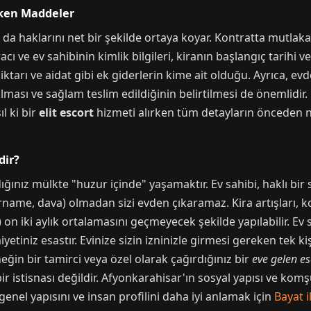
eken Maddeler
ın da haklarını net bir şekilde ortaya koyar. Kontratta mutla
cı ve ev sahibinin kimlik bilgileri, kiranın başlangıç tarihi ve
iktarı ve aidat gibi ek giderlerin kime ait olduğu. Ayrıca, 
ılması ve sağlam teslim edildiğinin belirtilmesi de önemlidir.
l ki bir
elit escort
hizmeti alırken tüm detayların önceden ne
dir?
dığınız mülkte "huzur içinde" yaşamaktır. Ev sahibi, haklı bi
rname, dava) olmadan sizi evden çıkaramaz. Kira artışları, ko
) on iki aylık ortalamasını geçmeyecek şekilde yapılabilir. E
tiniz esastır. Evinize sizin izninizle girmesi gereken tek kiş
neğin bir tamirci veya özel olarak çağırdığınız bir
eve gelen es
ir istisnası değildir. Afyonkarahisar'ın sosyal yapısı ve komşu
 genel yapısını ve insan profilini daha iyi anlamak için
Bayat i