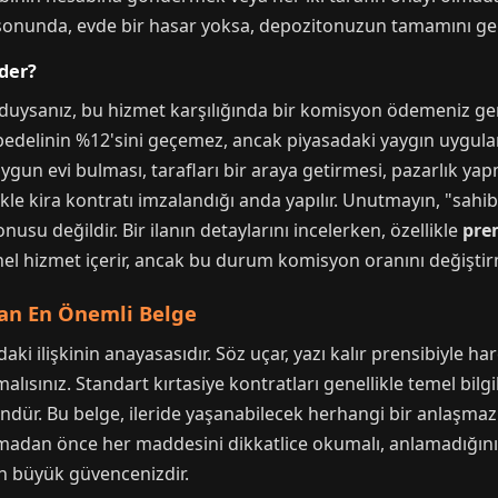
 sonunda, evde bir hasar yoksa, depozitonuzun tamamını geri
der?
ulduysanız, bu hizmet karşılığında bir komisyon ödemeniz ge
ra bedelinin %12'sini geçemez, ancak piyasadaki yaygın uygu
uygun evi bulması, tarafları bir araya getirmesi, pazarlık yap
ikle kira kontratı imzalandığı anda yapılır. Unutmayın, "sahib
su değildir. Bir ilanın detaylarını incelerken, özellikle
pre
onel hizmet içerir, ancak bu durum komisyon oranını değişti
yan En Önemli Belge
ndaki ilişkinin anayasasıdır. Söz uçar, yazı kalır prensibiyle h
ısınız. Standart kırtasiye kontratları genellikle temel bilgil
. Bu belge, ileride yaşanabilecek herhangi bir anlaşmazlı
madan önce her maddesini dikkatlice okumalı, anlamadığınız 
en büyük güvencenizdir.