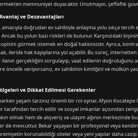
termekten memnuniyet duyacaktır. Unutmayın, şeffaflık güven
Avantaj ve Dezavantajları
macıyla doğrudan ev sahibiyle anlaşma yolu sıkça tercih ed
. Ancak bu yolun bazı riskleri de bulunur. Karşınızdaki kişin
okopisini görmek istemek en doğal hakkınızdır. Ayrıca, kontr
k, ileride hak kayıplarına yol açabilir. Bu süreç, internetten
ir ilanın gerçekliğini sorgulayıp, vaat edilenin doğruluğunu 
re öncelik veriyorsanız, ev sahibinin kimliğini ve mülkün yasa
ölgeleri ve Dikkat Edilmesi Gerekenler
parken yaşam tarzınız önemli bir rol oynar. Afyon Kocatepe Ü
r tarafından tercih edilir ve sosyal imkanlar açısından zengi
akın olmak hem de alışveriş ve ulaşım ağının merkezinde bul
er de mevcuttur. Bekar yaşayan bir profesyonel veya kendine
remiyetin korunabildiği siteler veya yeni yapılar daha cazip o