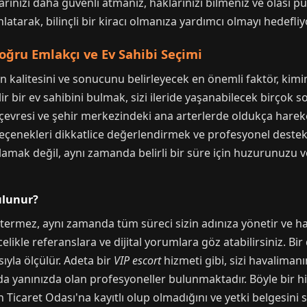
rınızı daha güvenli atmanız, haklarınızı bilmeniz ve olası p
latarak, bilinçli bir kiracı olmanıza yardımcı olmayı hedefliy
oğru Emlakçı ve Ev Sahibi Seçimi
ın kalitesini ve sonucunu belirleyecek en önemli faktör, kimin
 bir ev sahibini bulmak, sizi ileride yaşanabilecek birçok s
çevresi ve şehir merkezindeki ana arterlerde oldukça hareket
seçenekleri dikkatlice değerlendirmek ve profesyonel dest
amak değil, aynı zamanda belirli bir süre için huzurunuzu
ulunur?
termez, aynı zamanda tüm süreci sizin adınıza yönetir ve ha
elikle referanslara ve dijital yorumlara göz atabilirsiniz. 
ıyla ölçülür. Adeta bir
VIP escort
hizmeti gibi, sizi havalimanı
 yanınızda olan profesyoneller bulunmaktadır. Böyle bir hizm
n Ticaret Odası'na kayıtlı olup olmadığını ve yetki belgesin