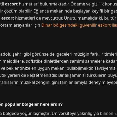
tli
escort
hizmetleri bulunmaktadır. Ödeme ve gizlilik konus
ir çözüm olabilir. Eğlence mekanında başlayan keyifli bir g
 escort
hizmetleri de mevcuttur. Unutulmamalıdır ki, bu tür
r ortam arayanlar için
Dinar bölgesindeki güvenilir eskort ila
nadolu şehri gibi görünse de, geceleri müziğin farklı ritimle
 melodilere, sofistike dinletilerden samimi sahnelere kadar
e ve beklentinize en uygun mekanı bulabilmektir. Tavsiyemiz
tik yerleri de keşfetmenizdir. Bir akşamınızı türkülerin büy
arahisar'ın müzikal zenginliğini tam anlamıyla deneyimleyebil
n popüler bölgeler nerelerdir?
na bölgede yoğunlaşmıştır: Üniversiteye yakınlığıyla bilinen