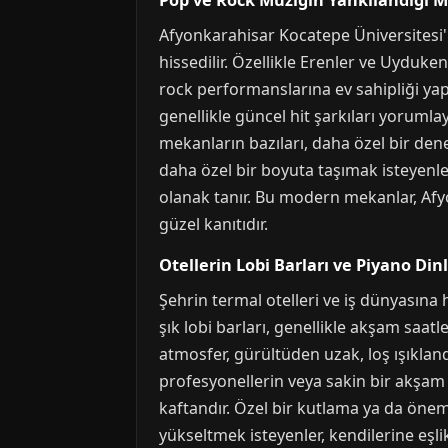
Pop ve Rock Müziğin Yankılandığı 
Afyonkarahisar Kocatepe Üniversitesi'
hissedilir. Özellikle Erenler ve Uyduke
rock performanslarına ev sahipliği yap
genellikle güncel hit şarkıları yoruml
mekanların bazıları, daha özel bir dene
daha özel bir boyuta taşımak isteyenle
olanak tanır. Bu modern mekanlar, Afy
güzel kanıtıdır.
Otellerin Lobi Barları ve Piyano Dinl
Şehrin termal otelleri ve iş dünyasına 
şık lobi barları, genellikle akşam saat
atmosfer, gürültüden uzak, loş ışıkland
profesyonellerin veya sakin bir akşam g
kaftandır. Özel bir kutlama ya da öneml
yükseltmek isteyenler, kendilerine eşli