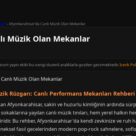
cort
›
Afyonkarahisar'da Canlı Müzik Olan Mekanlar
lı Müzik Olan Mekanlar
cort yayin ekibi bu icerigi duzenli araliklarla gozden gecirmektedir.
Icerik Pol
zik Rüzgarı: Canlı Performans Mekanları Rehberi
an Afyonkarahisar, sakin ve huzurlu kimliğinin ardında sürpri
sokaklarına yayılan canlı müzik tınıları, hem yerel halkın he
ridir. Bu rehber, Afyonkarahisar'da kendi zevkinize ve ruh 
eneksel fasıl gecelerinden modern pop-rock sahnelere, sofis