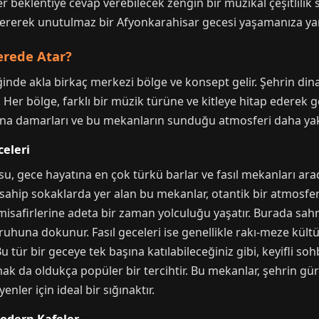
 beklentiye cevap verebilecek zengin bir müzikal çeşitlilik s
vererek unutulmaz bir Afyonkarahisar gecesi yaşamanıza yar
erede Atar?
nde akla birkaç merkezi bölge ve konsept gelir. Şehrin dinam
. Her bölge, farklı bir müzik türüne ve kitleye hitap ederek g
 ana damarları ve bu mekanların sunduğu atmosferi daha ya
celeri
, gece hayatına en çok türkü barlar ve fasıl mekanları aracıl
 sahip sokaklarda yer alan bu mekanlar, otantik bir atmosfe
 misafirlerine adeta bir zaman yolculuğu yaşatır. Burada sah
 ruhuna dokunur. Fasıl geceleri ise genellikle rakı-meze kül
u tür bir geceye tek başına katılabileceğiniz gibi, keyifli sohb
mak da oldukça popüler bir tercihtir. Bu mekanlar, şehrin g
nler için ideal bir sığınaktır.