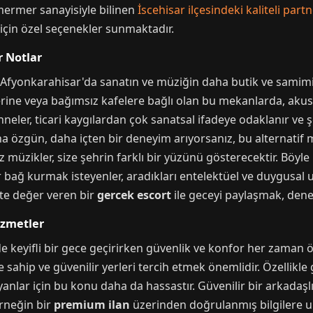
 mermer sanayisiyle bilinen
İscehisar ilçesindeki kaliteli partn
için özel seçenekler sunmaktadır.
r Notlar
Afyonkarahisar'da sanatın ve müziğin daha butik ve samimi 
rine veya bağımsız kafelere bağlı olan bu mekanlarda, akustik 
hneler, ticari kaygılardan çok sanatsal ifadeye odaklanır ve ş
a özgün, daha içten bir deneyim arıyorsanız, bu alternatif 
z müzikler, size şehrin farklı bir yüzünü gösterecektir. Böy
r bağ kurmak isteyenler, aradıkları entelektüel ve duygusal 
ete değer veren bir
gercek escort
ile geceyi paylaşmak, dene
izmetler
e keyifli bir gece geçirirken güvenlik ve konfor her zaman ö
sahip ve güvenilir yerleri tercih etmek önemlidir. Özellikle
yanlar için bu konu daha da hassastır. Güvenilir bir arkada
örneğin bir
premium ilan
üzerinden doğrulanmış bilgilere ula