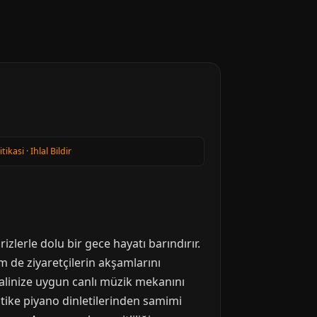
itikasi
·
Ihlal Bildir
zlerle dolu bir gece hayatı barındırır.
m de ziyaretçilerin akşamlarını
halinize uygun canlı müzik mekanını
tike piyano dinletilerinden samimi