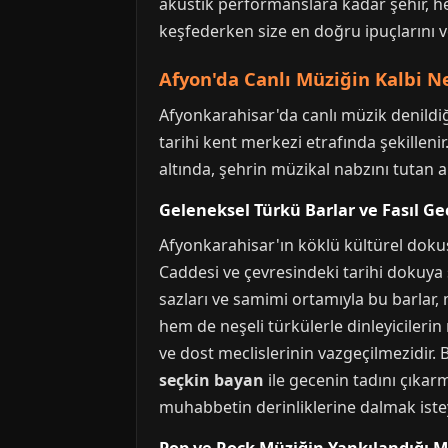
akustik performanslara kadar şehir, her
keşfederken size en doğru ipuçlarını 
Afyon'da Canlı Müziğin Kalbi N
Afyonkarahisar'da canlı müzik denildiği
tarihi kent merkezi etrafında şekillenir
altında, şehrin müzikal nabzını tutan
Geleneksel Türkü Barlar ve Fasıl Ge
Afyonkarahisar'ın köklü kültürel dokusu
Caddesi ve çevresindeki tarihi dokuya
sazları ve samimi ortamıyla bu barlar,
hem de neşeli türkülerle dinleyicilerin
ve dost meclislerinin vazgeçilmezidir. B
seçkin bayan
ile gecenin tadını çıkar
muhabbetin derinliklerine dalmak isteye