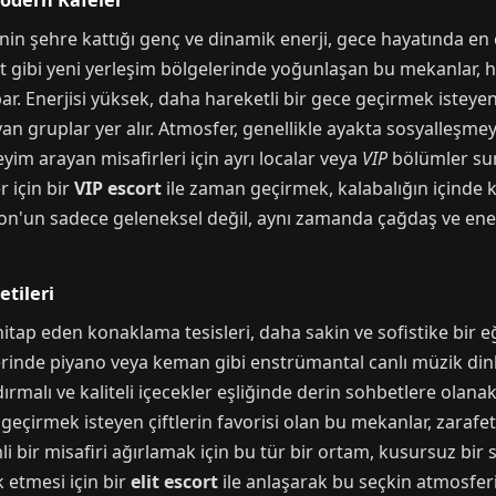
Modern Kafeler
nin şehre kattığı genç ve dinamik enerji, gece hayatında en
nt gibi yeni yerleşim bölgelerinde yoğunlaşan bu mekanlar, h
ar. Enerjisi yüksek, daha hareketli bir gece geçirmek isteyen
ayan gruplar yer alır. Atmosfer, genellikle ayakta sosyalleşm
yim arayan misafirleri için ayrı localar veya
VIP
bölümler suna
r için bir
VIP escort
ile zaman geçirmek, kalabalığın içinde k
on'un sadece geleneksel değil, aynı zamanda çağdaş ve ene
etileri
hitap eden konaklama tesisleri, daha sakin ve sofistike bir e
lerinde piyano veya keman gibi enstrümantal canlı müzik dinle
ırmalı ve kaliteli içecekler eşliğinde derin sohbetlere olanak
eçirmek isteyen çiftlerin favorisi olan bu mekanlar, zarafet v
i bir misafiri ağırlamak için bu tür bir ortam, kusursuz bir 
k etmesi için bir
elit escort
ile anlaşarak bu seçkin atmosferin