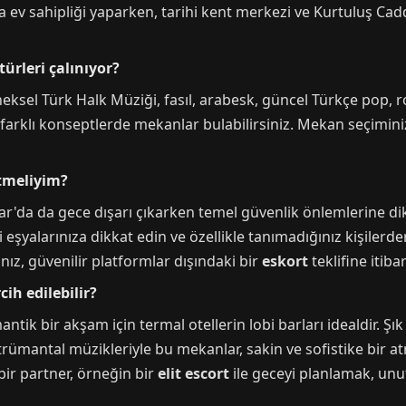
ev sahipliği yaparken, tarihi kent merkezi ve Kurtuluş Cadde
ürleri çalınıyor?
eksel Türk Halk Müziği, fasıl, arabesk, güncel Türkçe pop, 
 farklı konseptlerde mekanlar bulabilirsiniz. Mekan seçimin
etmeliyim?
r'da da gece dışarı çıkarken temel güvenlik önlemlerine dik
 eşyalarınıza dikkat edin ve özellikle tanımadığınız kişilerden
nız, güvenilir platformlar dışındaki bir
eskort
teklifine itiba
cih edilebilir?
ik bir akşam için termal otellerin lobi barları idealdir. Şık 
trümantal müzikleriyle bu mekanlar, sakin ve sofistike bir a
 bir partner, örneğin bir
elit escort
ile geceyi planlamak, unu