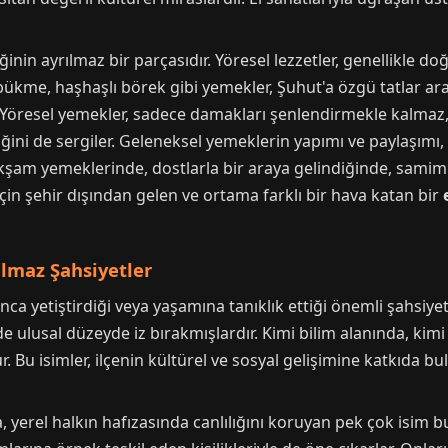
inin ayrılmaz bir parçasıdır. Yöresel lezzetler, genellikle doğ
 bükme, haşhaşlı börek gibi yemekler, Şuhut'a özgü tatlar aras
. Yöresel yemekler, sadece damakları şenlendirmekle kalmaz
iğini de sergiler. Geleneksel yemeklerin yapımı ve paylaşımı,
 akşam yemeklerinde, dostlarla bir araya gelindiğinde, samimi
 için şehir dışından gelen ve ortama farklı bir hava katan bir
ulmaz Şahsiyetler
a yetiştirdiği veya yaşamına tanıklık ettiği önemli şahsiyetlerl
ulusal düzeyde iz bırakmışlardır. Kimi bilim alanında, kimi 
 Bu isimler, ilçenin kültürel ve sosyal gelişimine katkıda bu
, yerel halkın hafızasında canlılığını koruyan pek çok isim bu