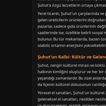
Şuhut'a özgü lezzetlerin ortaya çıkma
Yerel ticaret, Şuhut'un çarşılarında ve
gelen üreticilerin ürünlerini doğrudan 
pazarlar, sadece gıda ürünlerinin deği
saatlerinde ise, özellikle belirli sosy
bulunur. Bu tür mekanlarda, bazen özel
olabilir, ortamın enerjisini yükseltebilirl
Şuhut'un Kalbi: Kültür ve Gelen
Şuhut, zengin kültürel mirası ve köklü g
halkının kimliğini oluşturur ve her bir
yaşandığı zamanlardır. Bu özel anlarda, 
da ilçenin kültürel dokusunun canlılığın
Yöresel el sanatları, Şuhut'un kültürel 
geleneksel el sanatları, nesilden nesil
ve düşüncelerini, estetik anlayışını yan