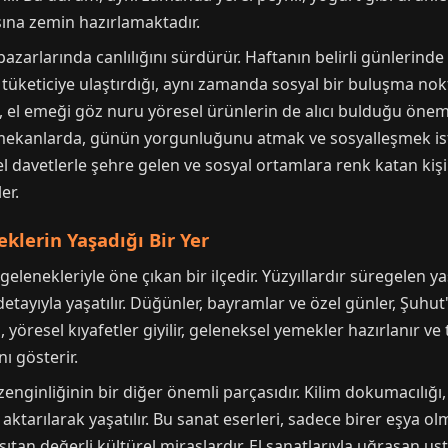
sına zemin hazırlamaktadır.
 pazarlarında canlılığını sürdürür. Haftanın belirli günlerind
tüketiciye ulaştırdığı, aynı zamanda sosyal bir buluşma nokta
l, el emeği göz nuru yöresel ürünlerin de alıcı bulduğu önem
al mekanlarda, günün yorgunluğunu atmak ve sosyalleşmek iste
 davetlerle şehre gelen ve sosyal ortamlara renk katan kişil
er.
eklerin Yaşadığı Bir Yer
elenekleriyle öne çıkan bir ilçedir. Yüzyıllardır süregelen yaş
 detayıyla yaşatılır. Düğünler, bayramlar ve özel günler, Şuhu
yöresel kıyafetler giyilir, geleneksel yemekler hazırlanır ve 
ı gösterir.
zenginliğinin bir diğer önemli parçasıdır. Kilim dokumacılığı, 
e aktarılarak yaşatılır. Bu sanat eserleri, sadece birer eşya 
sıtan değerli kültürel miraslardır. El sanatlarıyla uğraşan ust