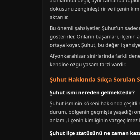
alanlarında değil, aynı zamanda topluml
dokusunu zenginleştirir ve ilçenin kimli
aktarılır.
Bu önemli şahsiyetler, Şuhut'un sadec
gösterirler. Onların başarıları, ilçeni
ortaya koyar. Şuhut, bu değerli şahsiye
Afyonkarahisar sinirlarinda farkli de
kendine ozgu yasam tarzi vardir.
Şuhut Hakkında Sıkça Sorulan S
Şuhut ismi nereden gelmektedir?
Şuhut isminin kökeni hakkında çeşitli 
durum, bölgenin geçmişte yaşadığı önem
anlamı, ilçenin kimliğinin vazgeçilmez b
Şuhut ilçe statüsünü ne zaman kaz