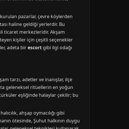
e kurulan pazarlar, çevre köylerden
sı haline geldiği yerlerdir. Bu
li ticaret merkezleridir. Akşam
yen kişiler için çeşitli seçenekler
er, adeta bir
escort
gibi ilgi odağı
am tarzı, adetler ve inanışlar, ilçe
t'ta geleneksel ritüellerin en yoğun
türküler eşliğinde halaylar çekilir; bu
halıcılık, ahşap oymacılığı gibi
olmanın ötesinde, Şuhut halkının duygu
alar, geleneksel teknikleri kullanarak,