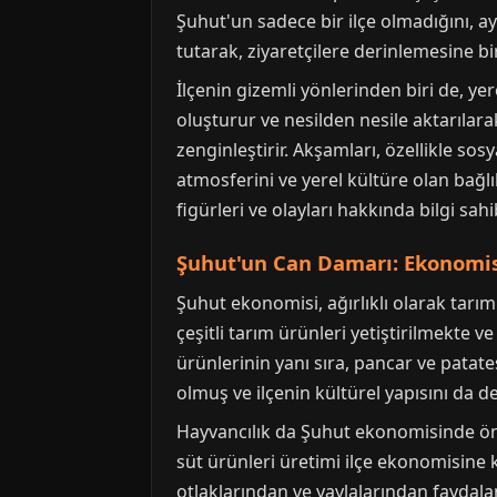
Şuhut'un sadece bir ilçe olmadığını, a
tutarak, ziyaretçilere derinlemesine bi
İlçenin gizemli yönlerinden biri de, yer
oluşturur ve nesilden nesile aktarılara
zenginleştirir. Akşamları, özellikle s
atmosferini ve yerel kültüre olan bağlılı
figürleri ve olayları hakkında bilgi sahi
Şuhut'un Can Damarı: Ekonomisi
Şuhut ekonomisi, ağırlıklı olarak tarım 
çeşitli tarım ürünleri yetiştirilmekte v
ürünlerinin yanı sıra, pancar ve patates
olmuş ve ilçenin kültürel yapısını da de
Hayvancılık da Şuhut ekonomisinde öne
süt ürünleri üretimi ilçe ekonomisine k
otlaklarından ve yaylalarından faydala