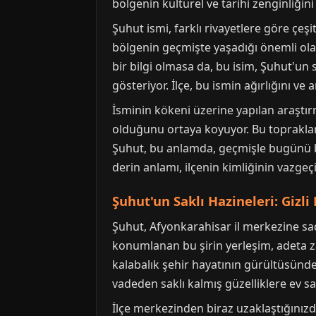
bölgenin kültürel ve tarihi zenginliğini 
Şuhut ismi, farklı rivayetlere göre çeş
bölgenin geçmişte yaşadığı önemli olay
bir bilgi olmasa da, bu isim, Şuhut'un 
gösteriyor. İlçe, bu ismin ağırlığını ve 
İsminin kökeni üzerine yapılan araştır
olduğunu ortaya koyuyor. Bu topraklard
Şuhut, bu anlamda, geçmişle bugünü birl
derin anlamı, ilçenin kimliğinin vazge
Şuhut'un Saklı Hazineleri: Gizl
Şuhut, Afyonkarahisar il merkezine s
konumlanan bu şirin yerleşim, adeta zama
kalabalık şehir hayatının gürültüsünden
vadeden saklı kalmış güzelliklere ev sa
İlçe merkezinden biraz uzaklaştığınızd