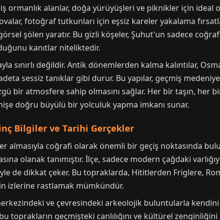
ş ormanlık alanlar, doğa yürüyüşleri ve piknikler için ideal
 ovalar, fotoğraf tutkunları için eşsiz kareler yakalama fırs
r görsel şölen yaratır. Bu gizli köşeler, Şuhut'un sadece coğr
uğunu kanıtlar niteliktedir.
yla sınırlı değildir. Antik dönemlerden kalma kalıntılar, Osma
 adeta sessiz tanıklar gibi durur. Bu yapılar, geçmiş medeniyet
ü bir atmosfere sahip olmasını sağlar. Her bir taşın, her bi
çmişe doğru büyülü bir yolculuk yapma imkanı sunar.
ç Bilgiler ve Tarihi Gerçekler
er almasıyla coğrafi olarak önemli bir geçiş noktasında bu
asına olanak tanımıştır. İlçe, sadece modern çağdaki varlığı
 de dikkat çeker. Bu topraklarda, Hititlerden Friglere, Rom
in izlerine rastlamak mümkündür.
merkezindeki ve çevresindeki arkeolojik buluntularla kendini 
 bu toprakların geçmişteki canlılığını ve kültürel zenginliğini