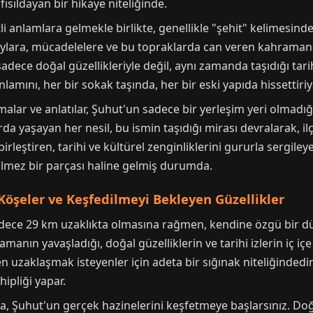
fısıldayan bir hikaye niteliğinde.
itli anlamlara gelmekle birlikte, genellikle "şehit" kelimesi
lara, mücadelelere ve bu topraklarda can veren kahramanlara
sadece doğal güzellikleriyle değil, aynı zamanda taşıdığı tari
anlamını, her bir sokak taşında, her bir eski yapıda hissettiriy
malar ve anlatılar, Şuhut'un sadece bir yerleşim yeri olmadı
a yaşayan her nesil, bu ismin taşıdığı mirası devralarak, ilç
eştiren, tarihi ve kültürel zenginliklerini gururla sergiley
çilmez bir parçası haline gelmiş durumda.
i Köşeler ve Keşfedilmeyi Bekleyen Güzellikler
adece 29 km uzaklıkta olmasına rağmen, kendine özgü bir d
nın yavaşladığı, doğal güzelliklerin ve tarihi izlerin iç içe 
 uzaklaşmak isteyenler için adeta bir sığınak niteliğindedir;
hipliği yapar.
a, Şuhut'un gerçek hazinelerini keşfetmeye başlarsınız. Doğa