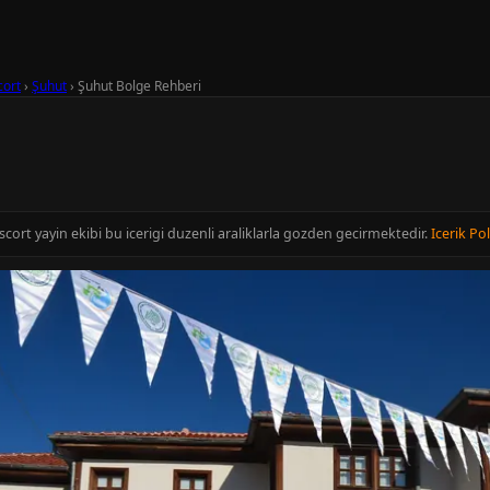
cort
›
Şuhut
›
Şuhut Bolge Rehberi
cort yayin ekibi bu icerigi duzenli araliklarla gozden gecirmektedir.
Icerik Pol