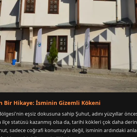
n Bir Hikaye: İsminin Gizemli Kökeni
lgesi'nin eşsiz dokusuna sahip Şuhut, adını yüzyıllar önce
da ilçe statüsü kazanmış olsa da, tarihi kökleri çok daha deri
Şuhut, sadece coğrafi konumuyla değil, isminin ardındaki anla