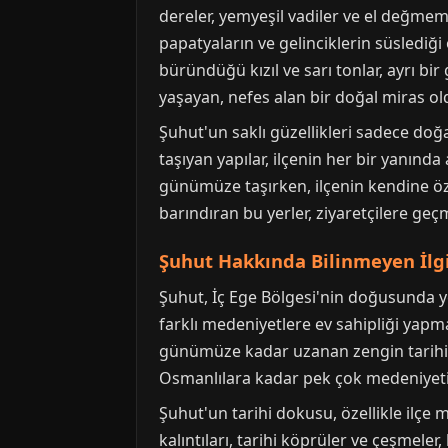
dereler, yemyeşil vadiler ve el değmemi
papatyaların ve gelinciklerin süslediği
büründüğü kızıl ve sarı tonlar, ayrı bi
yaşayan, nefes alan bir doğal miras old
Şuhut'un saklı güzellikleri sadece doğa
taşıyan yapılar, ilçenin her bir yanında
günümüze taşırken, ilçenin kendine özg
barındıran bu yerler, ziyaretçilere ge
Şuhut Hakkında Bilinmeyen İlgin
Şuhut, İç Ege Bölgesi'nin doğusunda y
farklı medeniyetlere ev sahipliği yapm
günümüze kadar uzanan zengin tarihiyle
Osmanlılara kadar pek çok medeniyet
Şuhut'un tarihi dokusu, özellikle ilçe 
kalıntıları, tarihi köprüler ve çeşmeler,