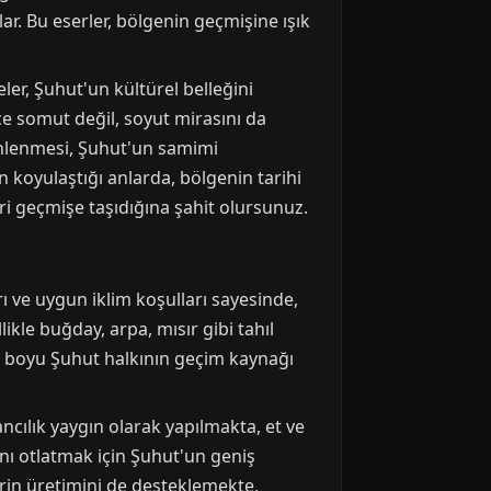
ar. Bu eserler, bölgenin geçmişine ışık
eler, Şuhut'un kültürel belleğini
ece somut değil, soyut mirasını da
dinlenmesi, Şuhut'un samimi
rin koyulaştığı anlarda, bölgenin tarihi
eri geçmişe taşıdığına şahit olursunuz.
rı ve uygun iklim koşulları sayesinde,
ikle buğday, arpa, mısır gibi tahıl
ller boyu Şuhut halkının geçim kaynağı
cılık yaygın olarak yapılmakta, et ve
ını otlatmak için Şuhut'un geniş
erin üretimini de desteklemekte,