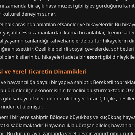
ynı zamanda bir açık hava müzesi gibi işlev gördüğünü kanıtl
r kültürel deneyim sunar.
el halk arasında anlatılan efsaneler ve hikayelerdir. Bu hikay
k yaşatılır. Eski zamanlardan kalma bu anlatılar, ilçenin sad
osyal yaşamın canlandığı kahvehanelerde bu tür hikayelerin 
ğını hissettirir. Özellikle belirli sosyal çevrelerde, sohbetle
bi olan kişilerin bu hikayeleri adeta bir
escort
gibi dinleyicil
 ve Yerel Ticaretin Dinamikleri
ve hayvancılığa dayalı bir yapıya sahiptir. Bereketli toprakla
e bu ürünler ilçe ekonomisinin temelini oluşturmaktadır. Özell
 gibi sanayi bitkileri de önemli bir yer tutar. Çiftçilik, nesi
rinden etkilemiştir.
mli bir yere sahiptir. Bölgede büyükbaş ve küçükbaş hayvan
atkı sağlamaktadır. Hayvancılıkla uğraşan aileler, hayvanlar
nır. Bu durum, aynı zamanda yerel peynir, yoğurt gibi ürünl