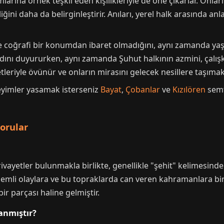
arına örnek teşkil eden kişilikleriyle de öne çıkarlar. Onlar
ğini daha da belirginleştirir. Anıları, yerel halk arasında anla
e coğrafi bir konumdan ibaret olmadığını, aynı zamanda yaş
n adını duyururken, aynı zamanda Şuhut halkının azmini, çalışk
tleriyle övünür ve onların mirasını gelecek nesillere taşımak 
neyimler yasamak isterseniz
Bayat
,
Çobanlar
ve
Kızılören
semtl
orular
rivayetler bulunmakla birlikte, genellikle "şehit" kelimesin
li olaylara ve bu topraklarda can veren kahramanlara bir at
ir parçası haline gelmiştir.
anmıştır?