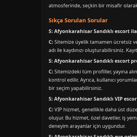
atmosferinde, seçkin bir misafir olar
Sıkça Sorulan Sorular
S: Afyonkarahisar Sandıklı escort ila
C:
Sitemize üyelik tamamen ücretsiz ve 
adı ile kaydınızı oluşturabilirsiniz. K
S: Afyonkarahisar Sandıklı escort pr
C:
Sitemizdeki tüm profiller, yayına al
kontrol edilir. Ayrıca, kullanıcı yorum
bir seçim yapabilirsiniz.
S: Afyonkarahisar Sandıklı VIP escor
C:
VIP hizmet, genellikle daha üst düzey
oluşur. Bu hizmet, özel davetler, iş yem
deneyim arayanlar için uygundur.
S: Afyonkarahisar Sandıklı eve gelen 