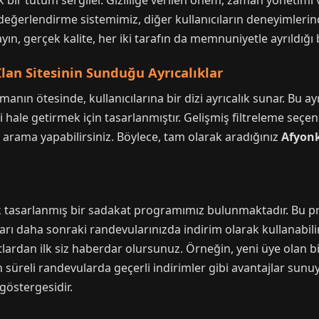
k bir tutum sergiler. Gizliliğe verilen önem, zaman yönetimi v
değerlendirme sistemimiz, diğer kullanıcıların deneyimlerind
n, gerçek kalite, her iki tarafın da memnuniyetle ayrıldığı b
İlan Sitesinin Sunduğu Ayrıcalıklar
anın ötesinde, kullanıcılarına bir dizi ayrıcalık sunar. Bu ay
li hale getirmek için tasarlanmıştır. Gelişmiş filtreleme seçen
re arama yapabilirsiniz. Böylece, tam olarak aradığınız
Afyonk
arak tasarlanmış bir sadakat programımız bulunmaktadır. Bu 
rı daha sonraki randevularınızda indirim olarak kullanabilir
lardan ilk siz haberdar olursunuz. Örneğin, yeni üye olan b
n süreli randevularda geçerli indirimler gibi avantajlar sunuy
göstergesidir.