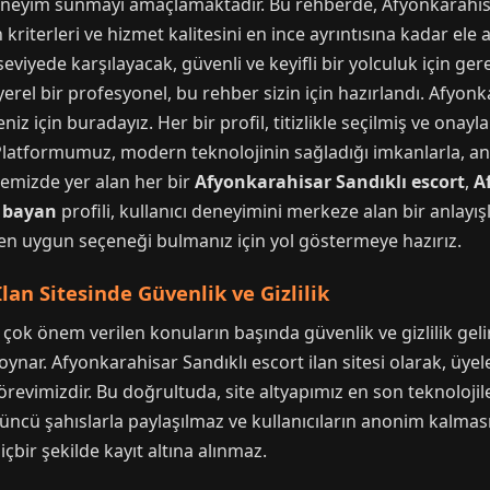
r deneyim sunmayı amaçlamaktadır. Bu rehberde, Afyonkarahis
kriterleri ve hizmet kalitesini en ince ayrıntısına kadar ele 
seviyede karşılayacak, güvenli ve keyifli bir yolculuk için gere
 yerel bir profesyonel, bu rehber sizin için hazırlandı. Afyon
iz için buradayız. Her bir profil, titizlikle seçilmiş ve onay
latformumuz, modern teknolojinin sağladığı imkanlarla, anon
temizde yer alan her bir
Afyonkarahisar Sandıklı escort
,
A
n bayan
profili, kullanıcı deneyimini merkeze alan bir anlayı
 en uygun seçeneği bulmanız için yol göstermeye hazırız.
lan Sitesinde Güvenlik ve Gizlilik
 çok önem verilen konuların başında güvenlik ve gizlilik gelir
oynar. Afyonkarahisar Sandıklı escort ilan sitesi olarak, üyel
evimizdir. Bu doğrultuda, site altyapımız en son teknolojiler
 üçüncü şahıslarla paylaşılmaz ve kullanıcıların anonim kalmas
içbir şekilde kayıt altına alınmaz.