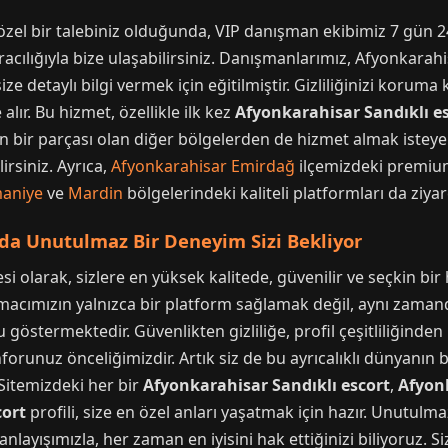
zel bir talebiniz olduğunda, VIP danışman ekibimiz 7 gün 24
acılığıyla bize ulaşabilirsiniz. Danışmanlarımız, Afyonkarahis
ize detaylı bilgi vermek için eğitilmiştir. Gizliliğinizi kor
 alır. Bu hizmet, özellikle ilk kez
Afyonkarahisar Sandıklı e
n bir parçası olan diğer bölgelerden de hizmet almak isteyen
rsiniz. Ayrıca,
Afyonkarahisar Emirdağ
ilçemizdeki premium 
aniye
ve
Mardin
bölgelerindeki kaliteli platformları da ziyare
'da Unutulmaz Bir Deneyim Sizi Bekliyor
esi olarak, sizlere en yüksek kalitede, güvenilir ve seçkin b
acımızın yalnızca bir platform sağlamak değil, aynı zamanda s
östermektedir. Güvenlikten gizliliğe, profil çeşitliliğinde
unuz önceliğimizdir. Artık siz de bu ayrıcalıklı dünyanın bir 
 Sitemizdeki her bir
Afyonkarahisar Sandıklı escort
,
Afyonk
cort
profili, size en özel anları yaşatmak için hazır. Unutulmaz
layışımızla, her zaman en iyisini hak ettiğinizi biliyoruz. Si