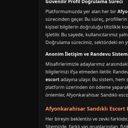
Güvenilir Profil Doğrulama Süreci
Platformumuzda yer alan her bir
Afyo
sürecinden geçer. Bu süreç, profillerin 
kişisel bilgilerin doğruluğu titizlikle 
işletilir. Bu sayede, kullanıcılarımız ya
Doğrulama sürecimiz, sektördeki en yü
Anonim İletişim ve Randevu Sistem
Misafirlerimizle adaylarımız arasındak
bilgilerinizi ifşa etmeden iletilir. Ra
escort
adayına ulaşır. Bu sistem, hem si
platform üzerinden ön ödeme yaparak ra
önlemler, Afyonkarahisar Sandıklı esco
Afyonkarahisar Sandıklı Escort Pr
Her bireyin beklentisi ve zevki farklıdı
Sitemizde, farklı yaş gruplarından, fizi