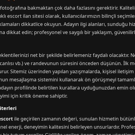
otoğrafına bakmaktan çok daha fazlasını gerektirir. Kaliteli 
ı escort ilan sitesi olarak, kullanıcılarımızın bilinçli seçim
klamaları dikkatlice okuyun. Adayın ilgi alanları, sunduğu hi
ına dikkat edin; profesyonel ve saygılı bir yaklaşım, güvenilir
entilerinizi net bir şekilde belirlemeniz faydalı olacaktır. N
ş canlısı vb.) ve randevunun süresini önceden düşünün. İlk mes
urur. Sitemiz üzerinden yapılan yazışmalarda, kişisel iletişim 
mun mesajlaşma sistemini kullanarak ön görüşmeyi tamamla
ayın profilinde belirtilen kurallara uyduğunuzdan emin olu
imi için kritik öneme sahiptir.
terleri
escort
ile geçirilen zamanın değeri, sunulan hizmetin bütünlü
 genel enerji, deneyimin kalitesini belirleyen unsurlardır. Pr