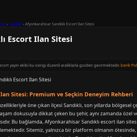
cort
›
Sandıklı
›
Afyonkarahisar Sandıklı Escort Ilan Sitesi
 Escort Ilan Sitesi
cort yayin ekibi bu icerigi duzenli araliklarla gozden gecirmektedir.
Icerik Pol
 İlan Sitesi: Premium ve Seçkin Deneyim Rehberi
zellikleriyle öne çıkan ilçesi Sandıklı, son yıllarda bölgesel
yaşam dokusuyla dikkat çeken bu şehir, aynı zamanda özel ve 
asıdır. Bu bağlamda, Afyonkarahisar Sandıklı escort ilan sit
lemektedir. Sitemiz, yalnızca bir platform olmanın ötesinde,