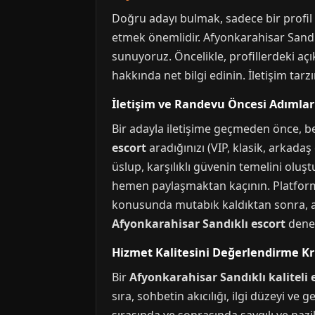
Doğru adayı bulmak, sadece bir profil f
etmek önemlidir. Afyonkarahisar Sandıkl
sunuyoruz. Öncelikle, profillerdeki açı
hakkında net bilgi edinin. İletişim tarz
İletişim ve Randevu Öncesi Adımlar
Bir adayla iletişime geçmeden önce, bekl
escort
aradığınızı (VIP, klasik, arkada
üslup, karşılıklı güvenin temelini oluşt
hemen paylaşmaktan kaçının. Platfor
konusunda mutabık kaldıktan sonra, ad
Afyonkarahisar Sandıklı escort
deney
Hizmet Kalitesini Değerlendirme Kri
Bir
Afyonkarahisar Sandıklı kaliteli 
sıra, sohbetin akıcılığı, ilgi düzeyi ve