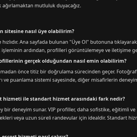
ak ağırlamaktan mutluluk duyacağız.
n sitesine nasıl üye olabilirim?
hızlıdır. Ana sayfada bulunan "Üye Ol" butonuna tıklayarak, 
ayıt işleminin ardından, profilleri görüntülemeye ve iletişime
ofillerinin gerçek olduğundan nasıl emin olabilirim?
ınmadan önce titiz bir doğrulama sürecinden geçer. Fotoğrafl
ları ve puanlama sistemi sayesinde, diğer misafirlerin deney
t hizmeti ile standart hizmet arasındaki fark nedir?
 bir deneyim sunar. VIP profiller, daha sofistike, eğitimli ve
ekleri veya uzun süreli randevular için idealdir. Standart hiz
escort hizmeti nasıl çalışır?