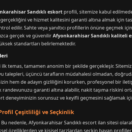
nkarahisar Sandıklı eskort
profili, sitemize kabul edilme
gerçekliğini ve hizmet kalitesini garanti altına almak için ta
kontrol edilir. Sahte veya yanıltıcı profillerin önüne geçmek 
lnızca gerçek ve güvenilir
Afyonkarahisar Sandıklı kaliteli e
ksek standartları belirlemektedir.
leri
i ilk temas, tamamen anonim bir şekilde gerçekleşir. Sitemi
ndevu talepleri, üçüncü tarafların müdahalesi olmadan, doğruda
zin hem de adayın gizliliğini korurken, profesyonel bir iletiş
ndevunuzu garanti altına alabilir, nakit taşıma riskini ort
rt deneyiminizin sorunsuz ve keyifli geçmesini sağlamak için
ofil Çeşitliliği ve Seçkinlik
r. Bu nedenle, Afyonkarahisar Sandıklı escort ilan sitesi olar
ksel özelliklerden ve kişisel tarzlardan seçkin bayan profille