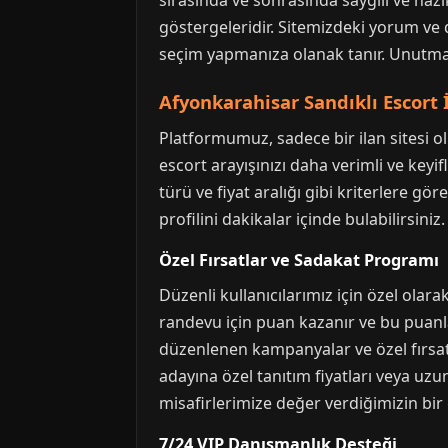
sırasında ve sonrasında saygılı ve nazi
göstergeleridir. Sitemizdeki yorum ve 
seçim yapmanıza olanak tanır. Unutmayı
Afyonkarahisar Sandıklı Escort 
Platformumuz, sadece bir ilan sitesi olm
escort arayışınızı daha verimli ve keyif
türü ve fiyat aralığı gibi kriterlere gö
profilini dakikalar içinde bulabilirsiniz.
Özel Fırsatlar ve Sadakat Programı
Düzenli kullanıcılarımız için özel ol
randevu için puan kazanır ve bu puanla
düzenlenen kampanyalar ve özel fırsat
adayına özel tanıtım fiyatları veya uzu
misafirlerimize değer verdiğimizin bir 
7/24 VIP Danışmanlık Desteği