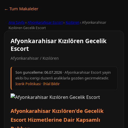
← Tum Makaleler
Ana Sayfa
›
Afyonkarahisar Escort
›
Kızılören
›
Afyonkarahisar
Kızılören Gecelik Escort
Afyonkarahisar Kızılören Gecelik
Escort
Afyonkarahisar / Kızılören
Son guncelleme:
06.07.2026
· Afyonkarahisar Escort yayin
ekibi bu icerigi duzenli araliklarla gozden gecirmektedir.
Icerik Politikasi
·
Ihlal Bildir
Afyonkarahisar Kızılören'de Gecelik
Escort Hizmetlerine Dair Kapsamlı