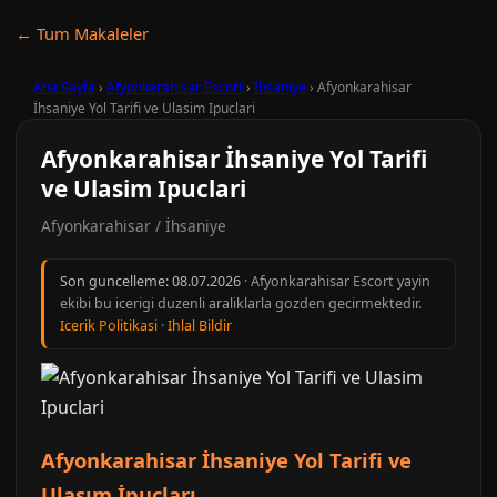
← Tum Makaleler
Ana Sayfa
›
Afyonkarahisar Escort
›
İhsaniye
›
Afyonkarahisar
İhsaniye Yol Tarifi ve Ulasim Ipuclari
Afyonkarahisar İhsaniye Yol Tarifi
ve Ulasim Ipuclari
Afyonkarahisar / İhsaniye
Son guncelleme:
08.07.2026
· Afyonkarahisar Escort yayin
ekibi bu icerigi duzenli araliklarla gozden gecirmektedir.
Icerik Politikasi
·
Ihlal Bildir
Afyonkarahisar İhsaniye Yol Tarifi ve
Ulaşım İpuçları