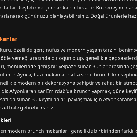
tatları keşfetmek için harika bir fırsattır. Bu deneyimi dah
rlanarak gününüzü planlayabilirsiniz. Doğal ürünlerle hazırl
kanlar
türü, özellikle genç nüfus ve modern yaşam tarzını benims
 öğle yemeği arasında bir öğün olup, genellikle geç saatlerde
 menülerinde geniş bir yelpaze sunar. Bunlar arasında çeşitli
 bulunur. Ayrıca, bazı mekanlar hafta sonu brunch konseptine ö
llikle modern bir dekorasyona sahiptir ve rahat bir atmos
eğidir. Afyonkarahisar Emirdağ'da brunch yapmak, güne keyifl
satı da sunar. Bu keyifli anları paylaşmak için Afyonkarahisa
el hale getirebilirsiniz.
kleri
n modern brunch mekanları, genellikle birbirinden farklı k