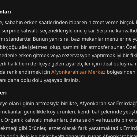
nları
 sabahın erken saatlerinden itibaren hizmet veren birçok 
serpme kahvaltı seçenekleriyle öne çıkar. Serpme kahvaltıda,
kramı standarttır. Bunun yanı sıra, bazı mekanlar menülerine 
rçoğu aile işletmesi olup, samimi bir atmosfer sunar. Özell
edenle erken gitmek veya rezervasyon yaptırmak iyi bir fiki
i halk hem de ilçeye gelen ziyaretçiler için ideal buluşma n
da renklendirmek için
Afyonkarahisar Merkez
bölgesinden d
nı daha dolu dolu yaşayabilirsiniz.
eri
eye olan ilginin artmasıyla birlikte, Afyonkarahisar Emirda
 mekanlar, genellikle köy ürünleri, kendi bahçelerinde yetişt
. Organik kahvaltı mekanları, daha sakin ve huzurlu bir orta
 ekmeği gibi ürünler, lezzet olarak fark yaratmaktadır. Emird
doğa ile iç içe bir kahvaltı deneyimi sunar. Afyonkarahis