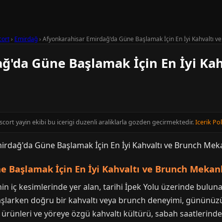
cort
›
Emirdağ
›
Afyonkarahisar Emirdağ'da Güne Başlamak İçin En İyi Kahvaltı v
ğ'da Güne Başlamak İçin En İyi Kah
cort yayin ekibi bu icerigi duzenli araliklarla gozden gecirmektedir.
Icerik Pol
 Başlamak İçin En İyi Kahvaltı ve Brunch Mekanl
n iç kesimlerinde yer alan, tarihi İpek Yolu üzerinde buluna
e başlarken doğru bir kahvaltı veya brunch deneyimi, gününüz
aze ürünleri ve yöreye özgü kahvaltı kültürü, sabah saatlerind