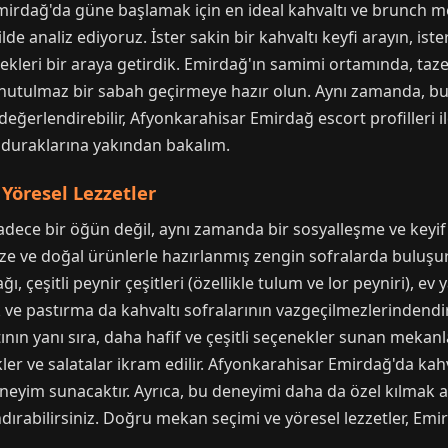
mirdağ'da güne başlamak için en ideal kahvaltı ve brunch me
lde analiz ediyoruz. İster sakin bir kahvaltı keyfi arayın, i
enekleri bir araya getirdik. Emirdağ'ın samimi ortamında, taze
 unutulmaz bir sabah geçirmeye hazır olun. Aynı zamanda, bu k
değerlendirebilir, Afyonkarahisar Emirdağ escort profilleri i
tı duraklarına yakından bakalım.
Yöresel Lezzetler
dece bir öğün değil, aynı zamanda bir sosyalleşme ve keyif 
taze ve doğal ürünlerle hazırlanmış zengin sofralarda buluş
ğı, çeşitli peynir çeşitleri (özellikle tulum ve lor peyniri), ev 
uk ve pastırma da kahvaltı sofralarının vazgeçilmezlerindend
tının yanı sıra, daha hafif ve çeşitli seçenekler sunan meka
rekler ve salatalar ikram edilir. Afyonkarahisar Emirdağ'da kah
eneyim sunacaktır. Ayrıca, bu deneyimi daha da özel kılmak 
dırabilirsiniz. Doğru mekan seçimi ve yöresel lezzetler, Emi