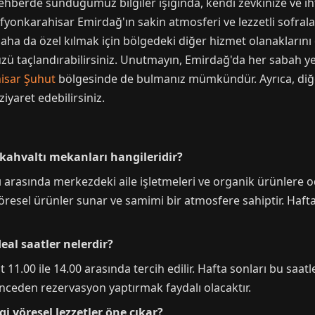
hberde sunduğumuz bilgiler ışığında, kendi zevkinize ve ih
Afyonkarahisar Emirdağ'ın sakin atmosferi ve lezzetli sofral
 daha da özel kılmak için bölgedeki diğer hizmet olanaklarını
ü taçlandırabilirsiniz. Unutmayın, Emirdağ'da her sabah yeni
isar Şuhut
bölgesinde de bulmanız mümkündür. Ayrıca, diğe
ziyaret edebilirsiniz.
 kahvaltı mekanları hangileridir?
 arasında merkezdeki aile işletmeleri ve organik ürünlere o
öresel ürünler sunar ve samimi bir atmosfere sahiptir. Hafta
eal saatler nelerdir?
 11.00 ile 14.00 arasında tercih edilir. Hafta sonları bu saat
ceden rezervasyon yaptırmak faydalı olacaktır.
 yöresel lezzetler öne çıkar?