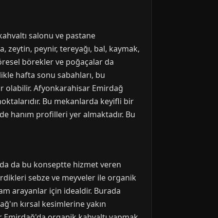
kahvaltı salonu ve pastane
 zeytin, peynir, tereyağı, bal, kaymak,
yöresel börekler ve poğaçalar da
ikle hafta sonu sabahları, bu
r olabilir. Afyonkarahisar Emirdağ
oktalarıdır. Bu mekanlarda keyifli bir
e hanım profilleri yer almaktadır. Bu
ğ'da da bu konseptte hizmet veren
irdikleri sebze ve meyveler ile organik
m arayanlar için idealdir. Burada
ağ'ın kırsal kesimlerine yakın
ar Emirdağ'da organik kahvaltı yapmak,