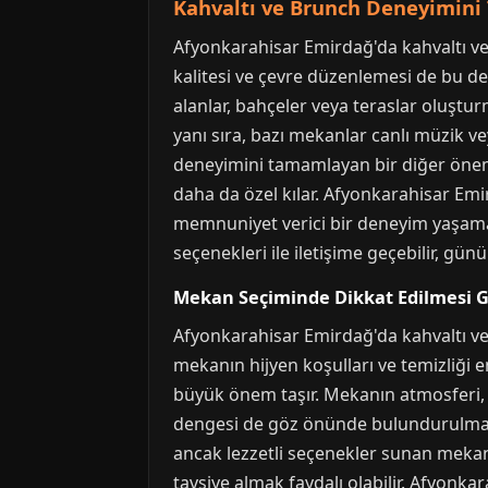
Kahvaltı ve Brunch Deneyimin
Afyonkarahisar Emirdağ'da kahvaltı v
kalitesi ve çevre düzenlemesi de bu de
alanlar, bahçeler veya teraslar oluştu
yanı sıra, bazı mekanlar canlı müzik ve
deneyimini tamamlayan bir diğer önemli
daha da özel kılar. Afyonkarahisar E
memnuniyet verici bir deneyim yaşaman
seçenekleri ile iletişime geçebilir, gün
Mekan Seçiminde Dikkat Edilmesi 
Afyonkarahisar Emirdağ'da kahvaltı ve
mekanın hijyen koşulları ve temizliği en
büyük önem taşır. Mekanın atmosferi, 
dengesi de göz önünde bulundurulması 
ancak lezzetli seçenekler sunan mekan
tavsiye almak faydalı olabilir. Afyon