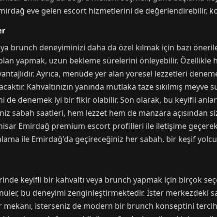
irdağ eve gelen escort hizmetlerini de değerlendirebilir, kon
er
ya brunch deneyiminizi daha da özel kılmak için bazı öneril
lan yapmak, uzun bekleme sürelerini önleyebilir. Özellikle 
ntajlıdır. Ayrıca, menüde yer alan yöresel lezzetleri dene
caktır. Kahvaltınızın yanında mutlaka taze sıkılmış meyve su
de denemek iyi bir fikir olabilir. Son olarak, bu keyifli anl
iz sabah saatleri, hem lezzet hem de manzara açısından siz
sar Emirdağ premium escort profilleri ile iletişime geçer
nlama ile Emirdağ'da geçireceğiniz her sabah, bir keşif yolc
nde keyifli bir kahvaltı veya brunch yapmak için birçok seçen
üler, bu deneyimi zenginleştirmektedir. İster merkezdeki sa
 mekanı, isterseniz de modern bir brunch konseptini terci