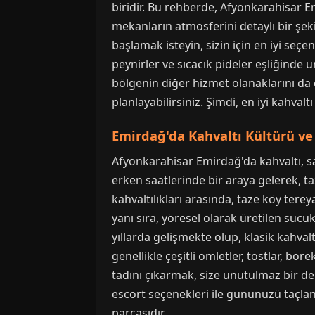
biridir. Bu rehberde, Afyonkarahisar E
mekanların atmosferini detaylı bir şeki
başlamak isteyin, sizin için en iyi seç
peynirler ve sıcacık pideler eşliğinde
bölgenin diğer hizmet olanaklarını da 
planlayabilirsiniz. Şimdi, en iyi kahval
Emirdağ'da Kahvaltı Kültürü ve 
Afyonkarahisar Emirdağ'da kahvaltı, sa
erken saatlerinde bir araya gelerek, 
kahvaltılıkları arasında, taze köy tereya
yanı sıra, yöresel olarak üretilen suc
yıllarda gelişmekte olup, klasik kahval
genellikle çeşitli omletler, tostlar, bö
tadını çıkarmak, size unutulmaz bir d
escort seçenekleri ile gününüzü taçlan
parçasıdır.