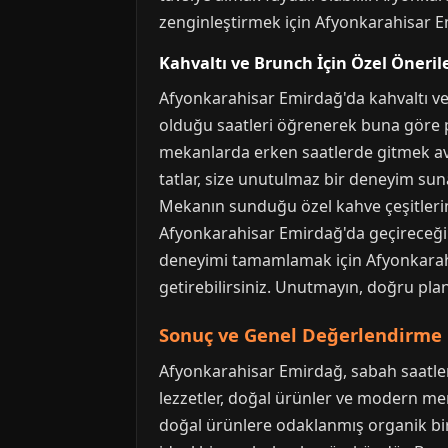
zenginleştirmek için Afyonkarahisar Em
Kahvaltı ve Brunch İçin Özel Öneril
Afyonkarahisar Emirdağ'da kahvaltı ve
olduğu saatleri öğrenerek buna göre p
mekanlarda erken saatlerde gitmek ava
tatlar, size unutulmaz bir deneyim suna
Mekanın sunduğu özel kahve çeşitlerini 
Afyonkarahisar Emirdağ'da geçireceğin
deneyimi tamamlamak için Afyonkarahi
getirebilirsiniz. Unutmayın, doğru pla
Sonuç ve Genel Değerlendirme
Afyonkarahisar Emirdağ, sabah saatleri
lezzetler, doğal ürünler ve modern men
doğal ürünlere odaklanmış organik bir