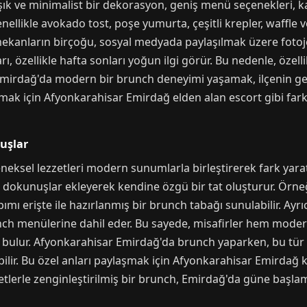
şık ve minimalist bir dekorasyon, geniş menü seçenekleri, kal
ellikle avokado tost, poşe yumurta, çeşitli krepler, waffle v
mekanların birçoğu, sosyal medyada paylaşılmak üzere foto
özellikle hafta sonları yoğun ilgi görür. Bu nedenle, özelli
mirdağ'da modern bir brunch deneyimi yaşamak, ilçenin geli
ak için Afyonkarahisar Emirdağ elden alan escort gibi farklı
uşlar
ksel lezzetleri modern sunumlarla birleştirerek fark yarat
dokunuşlar ekleyerek kendine özgü bir tat oluşturur. Örneği
pımı erişte ile hazırlanmış bir brunch tabağı sunulabilir. Ay
brunch menülerine dahil eder. Bu sayede, misafirler hem mo
tı bulur. Afyonkarahisar Emirdağ'da brunch yaparken, bu tü
ilir. Bu özel anları paylaşmak için Afyonkarahisar Emirdağ ka
zetlerle zenginleştirilmiş bir brunch, Emirdağ'da güne başlama