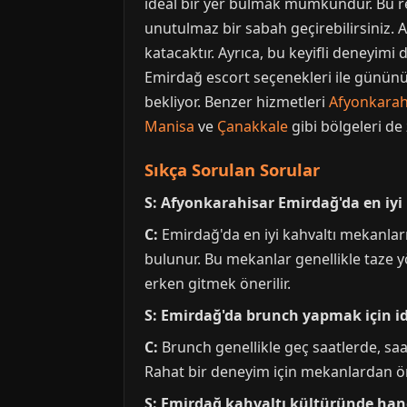
ideal bir yer bulmak mümkündür. Bu re
unutulmaz bir sabah geçirebilirsiniz. 
katacaktır. Ayrıca, bu keyifli deneyimi
Emirdağ escort seçenekleri ile gününüz
bekliyor. Benzer hizmetleri
Afyonkarah
Manisa
ve
Çanakkale
gibi bölgeleri de 
Sıkça Sorulan Sorular
S: Afyonkarahisar Emirdağ'da en iyi
C:
Emirdağ'da en iyi kahvaltı mekanları
bulunur. Bu mekanlar genellikle taze y
erken gitmek önerilir.
S: Emirdağ'da brunch yapmak için id
C:
Brunch genellikle geç saatlerde, saat
Rahat bir deneyim için mekanlardan ön
S: Emirdağ kahvaltı kültüründe hangi