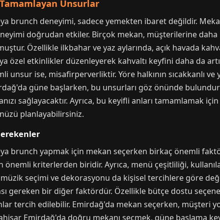
i Tamamlayan Unsurlar
eya brunch deneyimi, sadece yemekten ibaret değildir. Meka
neyimi doğrudan etkiler. Birçok mekan, müşterilerine daha k
rmuştur. Özellikle ilkbahar ve yaz aylarında, açık havada ka
ya özel etkinlikler düzenleyerek kahvaltı keyfini daha da ar
 unsur ise, misafirperverliktir. Yöre halkının sıcakkanlı ve 
mirdağ'da güne başlarken, bu unsurları göz önünde bulund
ızı sağlayacaktır. Ayrıca, bu keyifli anları tamamlamak iç
ünüzü planlayabilirsiniz.
Gerekenler
ya brunch yapmak için mekan seçerken birkaç önemli faktör
 önemli kriterlerden biridir. Ayrıca, menü çeşitliliği, kullanı
müzik seçimi ve dekorasyonu da kişisel tercihlere göre değe
gereken bir diğer faktördür. Özellikle bütçe dostu seçenekl
lar tercih edilebilir. Emirdağ'da mekan seçerken, müşteri 
karahisar Emirdağ'da doğru mekanı seçmek, güne başlama keyf