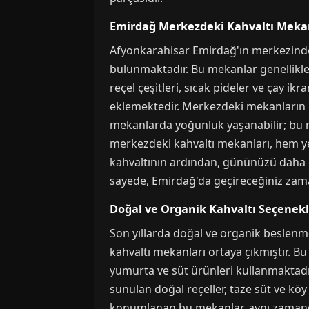
Emirdağ Merkezdeki Kahvaltı Meka
Afyonkarahisar Emirdağ'ın merkezinde,
bulunmaktadır. Bu mekanlar genellikle 
reçel çeşitleri, sıcak pideler ve çay i
eklemektedir. Merkezdeki mekanların bi
mekanlarda yoğunluk yaşanabilir; bu n
merkezdeki kahvaltı mekanları, hem yerl
kahvaltının ardından, gününüzü daha 
sayede, Emirdağ'da geçireceğiniz zama
Doğal ve Organik Kahvaltı Seçenekl
Son yıllarda doğal ve organik beslenm
kahvaltı mekanları ortaya çıkmıştır. Bu
yumurta ve süt ürünleri kullanmaktadır
sunulan doğal reçeller, taze süt ve köy
konumlanan bu mekanlar, aynı zamanda 