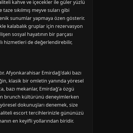
iteli kahve ve içecekler ile güler yüzlü
e taze sıkılmış meyve suları gibi
jenik sunumlar yapmaya özen gösterir.
kle kalabalık gruplar için rezervasyon
şen sosyal hayatının bir parçası
 hizmetleri de değerlendirebilir,
ır. Afyonkarahisar Emirdağ'daki bazı
n, klasik bir omletin yanında yöresel
rıca, bazı mekanlar, Emirdağ'a özgü
dern brunch kültürünü deneyimlerken
r yöresel dokunuşları denemek, size
liteli escort tercihlerinizle gününüzü
nın en keyifli yollarından biridir.