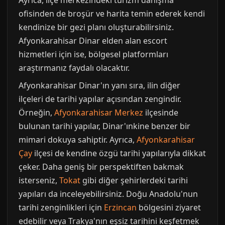
Ayrıca, ilçe merkezindeki turizm danışma
ofisinden de broşür ve harita temin ederek kendi
kendinize bir gezi planı oluşturabilirsiniz.
Afyonkarahisar Dinar elden alan escort
hizmetleri için ise, bölgesel platformları
araştırmanız faydalı olacaktır.
Afyonkarahisar Dinar'ın yanı sıra, ilin diğer
ilçeleri de tarihi yapılar açısından zengindir.
Örneğin,
Afyonkarahisar Merkez
ilçesinde
bulunan tarihi yapılar, Dinar'ınkine benzer bir
mimari dokuya sahiptir. Ayrıca,
Afyonkarahisar
Çay
ilçesi de kendine özgü tarihi yapılarıyla dikkat
çeker. Daha geniş bir perspektiften bakmak
isterseniz,
Tokat
gibi diğer şehirlerdeki tarihi
yapıları da inceleyebilirsiniz. Doğu Anadolu'nun
tarihi zenginlikleri için
Erzincan
bölgesini ziyaret
edebilir veya Trakya'nın eşsiz tarihini keşfetmek