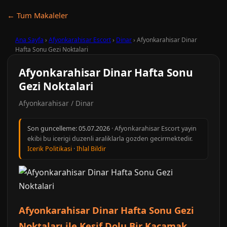
← Tum Makaleler
Ana Sayfa
›
Afyonkarahisar Escort
›
Dinar
›
Afyonkarahisar Dinar
Hafta Sonu Gezi Noktalari
Afyonkarahisar Dinar Hafta Sonu
Gezi Noktalari
Afyonkarahisar / Dinar
Son guncelleme:
05.07.2026
· Afyonkarahisar Escort yayin
ekibi bu icerigi duzenli araliklarla gozden gecirmektedir.
Icerik Politikasi
·
Ihlal Bildir
Afyonkarahisar Dinar Hafta Sonu Gezi
Noktaları ile Keşif Dolu Bir Kaçamak