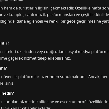
n hem de turistlerin ilgisini çekmektedir. Özellikle hafta son
ve kulüpler, canlı müzik performansları ve çeşitli etkinlikl
rildiğinde, daha eğlenceli ve renkli bir gece geçirilmesine ya
ınır?
an siteleri üzerinden veya doğrudan sosyal medya platformları 
tişime geçerek hizmet talep edebilirsiniz.
 mi?
le güvenilir platformlar üzerinden sunulmaktadır. Ancak, her 
lisiniz.
ı nedir?
rı, sunulan hizmetin kalitesine ve escortun profil özellikleri
 TL'ye kadar çıkabilmektedir.