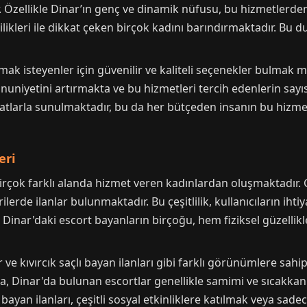
. Özellikle Dinar’ın genç ve dinamik nüfusu, bu hizmetlerde
kicilikleri ile dikkat çeken birçok kadını barındırmaktadır. Bu
mak isteyenler için güvenilir ve kaliteli seçenekler bulma
mnuniyetini artırmakta ve bu hizmetleri tercih edenlerin sayıs
iyatlarla sunulmaktadır, bu da her bütçeden insanın bu hizm
eri
irçok farklı alanda hizmet veren kadınlardan oluşmaktadır. 
rilerde ilanlar bulunmaktadır. Bu çeşitlilik, kullanıcıların iht
Dinar'daki escort bayanların birçoğu, hem fiziksel güzellikle
 ve kıvırcık saçlı bayan ilanları gibi farklı görünümlere sahi
, Dinar'da bulunan escortlar genellikle samimi ve sıcakkanlıd
ayan ilanları, çeşitli sosyal etkinliklere katılmak veya sad