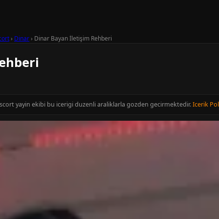
cort
›
Dinar
›
Dinar Bayan İletişim Rehberi
Rehberi
cort yayin ekibi bu icerigi duzenli araliklarla gozden gecirmektedir.
Icerik Pol