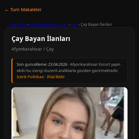
← Tum Makaleler
Ana Sayfa
›
Afyonkarahisar Escort
›
Çay
›
Çay Bayan İlanları
Çay Bayan İlanları
Afyonkarahisar / Çay
Son guncelleme:
23.04.2026
· Afyonkarahisar Escort yayin
ekibi bu icerigi duzenli araliklarla gozden gecirmektedir.
Icerik Politikasi
·
Ihlal Bildir