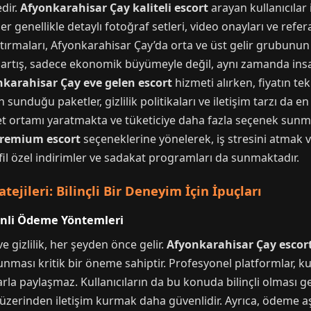
dir.
Afyonkarahisar Çay kaliteli escort
arayan kullanıcılar 
r genellikle detaylı fotoğraf setleri, video onayları ve refe
tırmaları, Afyonkarahisar Çay’da orta ve üst gelir grubunun
Bu artış, sadece ekonomik büyümeyle değil, aynı zamanda insa
karahisar Çay eve gelen escort
hizmeti alırken, fiyatın te
unduğu paketler, gizlilik politikaları ve iletişim tarzı da en
et ortamı yaratmakta ve tüketiciye daha fazla seçenek sunmak
premium escort
seçeneklerine yönelerek, iş stresini atmak v
fil özel indirimler ve sadakat programları da sunmaktadır.
atejileri: Bilinçli Bir Deneyim İçin İpuçları
enli Ödeme Yöntemleri
 gizlilik, her şeyden önce gelir.
Afyonkarahisar Çay escor
unması kritik bir öneme sahiptir. Profesyonel platformlar, kull
larla paylaşmaz. Kullanıcıların da bu konuda bilinçli olması
zerinden iletişim kurmak daha güvenlidir. Ayrıca, ödeme aş