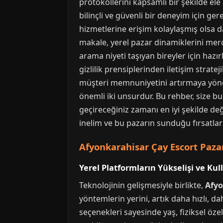
protokollerini kapsamlı bir şekilde e
bilinçli ve güvenli bir deneyim için ger
hizmetlerine erişim kolaylaşmış olsa 
makale, yerel pazar dinamiklerini merc
arama niyeti taşıyan bireyler için hazı
gizlilik prensiplerinden iletişim strate
müşteri memnuniyetini artırmaya yöneli
önemli iki unsurdur. Bu rehber, size b
geçireceğiniz zamanı en iyi şekilde de
inelim ve bu pazarın sunduğu fırsatlar
Afyonkarahisar Çay Escort Paza
Yerel Platformların Yükselişi ve Kull
Teknolojinin gelişmesiyle birlikte,
Afyo
yöntemlerin yerini, artık daha hızlı, dah
seçenekleri sayesinde yaş, fiziksel öze