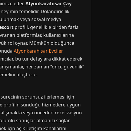
nimize eder.
Afyonkarahisar Çay
eneyimin temelidir. Dolandırıcılık
 bulunmak veya sosyal medya
escort
profili, genellikle birden fazla
ranan platformlar, kullanıcılarına
 büyük rol oynar. Mümkün olduğunca
 konuda
Afyonkarahisar Evciler
ıcılar, bu tür detaylara dikkat ederek
i danışmanlar, her zaman “önce güvenlik”
emelini oluşturur.
u sürecinin sorunsuz ilerlemesi için
z ve profilin sunduğu hizmetlere uygun
de çalışmakta veya önceden rezervasyon
 olumlu sonuçlar almanızı sağlar.
 için açık iletişim kanallarını