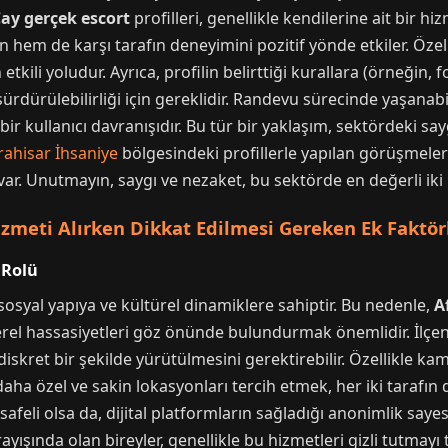
ay gerçek escort
profilleri, genellikle kendilerine ait bir h
hem de karşı tarafın deneyimini pozitif yönde etkiler. Özell
tkili yoludur. Ayrıca, profilin belirttiği kurallara (örneğin, 
 sürdürülebilirliği için gereklidir. Randevu sürecinde yaşanab
 kullanıcı davranışıdır. Bu tür bir yaklaşım, sektördeki saygın
ahisar İhsaniye
bölgesindeki profillerle yapılan görüşmeler
ar. Unutmayın, saygı ve nezaket, bu sektörde en değerli iki
izmeti Alırken Dikkat Edilmesi Gereken Ek Faktör
 Rolü
osyal yapıya ve kültürel dinamiklere sahiptir. Bu nedenle,
A
erel hassasiyetleri göz önünde bulundurmak önemlidir. İlçen
diskret bir şekilde yürütülmesini gerektirebilir. Özellikle k
a özel ve sakin lokasyonları tercih etmek, her iki tarafın d
afeli olsa da, dijital platformların sağladığı anonimlik saye
ayışında olan bireyler, genellikle bu hizmetleri gizli tutmayı 