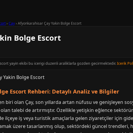
cort
›
Çay
›
Afyonkarahisar Çay Yakin Bolge Escort
kin Bolge Escort
cort yayin ekibi bu icerigi duzenli araliklarla gozden gecirmektedir.
Icerik Pol
ge Escort Rehberi: Detaylı Analiz ve Bilgiler
den biri olan Çay, son yıllarda artan nüfusu ve genişleyen so
 olan talebi de artırmıştır. Özellikle yetişkin eğlence sektör
e ilçeye iş veya turistik amaçlarla gelen ziyaretçiler için 
lamak üzere tasarlanmış olup, sektördeki güncel trendleri, h