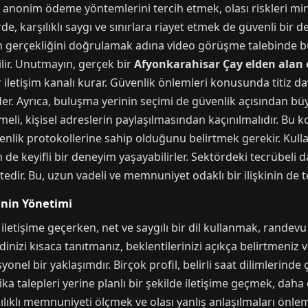
i anonim ödeme yöntemlerini tercih etmek, olası riskleri mi
e, karşılıklı saygı ve sınırlara riayet etmek de güvenli bir d
lin gerçekliğini doğrulamak adına video görüşme talebinde
ilir. Unutmayın, gerçek bir
Afyonkarahisar Çay elden alan 
iletişim kanalı kurar. Güvenlik önlemleri konusunda titiz dav
fler. Ayrıca, buluşma yerinin seçimi de güvenlik açısından
meli, kişisel adreslerin paylaşılmasından kaçınılmalıdır. Bu
enlik protokollerine sahip olduğunu belirtmek gerekir. Kullan
m de keyifli bir deneyim yaşayabilirler. Sektördeki tecrübel
dir. Bu, uzun vadeli ve memnuniyet odaklı bir ilişkinin de t
inin Yönetimi
 iletişime geçerken, net ve saygılı bir dil kullanmak, randev
dinizi kısaca tanıtmanız, beklentilerinizi açıkça belirtmeni
onel bir yaklaşımdır. Birçok profil, belirli saat dilimlerin
a talepleri yerine planlı bir şekilde iletişime geçmek, daha
ıklı memnuniyeti ölçmek ve olası yanlış anlaşılmaları önlemek