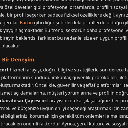
eya özel davetler gibi profesyonel ortamlarda, profilin sosyal
, bir profil seçerken sadece fiziksel özelliklere değil, aynı 
 gerekir.
Bartın
gibi diğer şehirlerdeki profillerde olduğu g
rek yaygınlaşmaktadır. Bu trend, sektörün daha profesyonel ve
bireyin beklentisi farklıdır; bu nedenle, size en uygun prof
olacaktır.
li Bir Deneyim
cort
hizmeti arayışı, doğru bilgi ve stratejilerle son derece 
l platformların sunduğu imkanlar, güvenlik protokolleri, ileti
 oluşturmaktadır. Öncelikle, güvenilir ve şeffaf platformları t
hizmet açıklamalarına, müşteri yorumlarına ve profilin do
nkarahisar Çay escort
arayışınızda karşılaşacağınız her prof
irmek ve bütçenize uygun en iyi seçeneği araştırmak için zama
l bilgilerinizi korumak için gerekli tüm önlemleri almalısınız.
tıracak en önemli faktördür. Ayrıca, yerel kültüre ve sosya