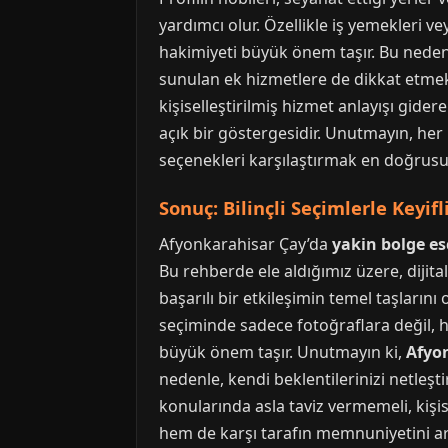
yardımcı olur. Özellikle iş yemekleri v
hakimiyeti büyük önem taşır. Bu nedenle
sunulan ek hizmetlere de dikkat etmek
kişiselleştirilmiş hizmet anlayışı gide
açık bir göstergesidir. Unutmayın, her 
seçenekleri karşılaştırmak en doğrusu 
Sonuç: Bilinçli Seçimlerle Keyif
Afyonkarahisar Çay’da
yakin bolge es
Bu rehberde ele aldığımız üzere, dijita
başarılı bir etkileşimin temel taşlarını
seçiminde sadece fotoğraflara değil, 
büyük önem taşır. Unutmayın ki,
Afyo
nedenle, kendi beklentilerinizi netleşt
konularında asla taviz vermemeli, kişise
hem de karşı tarafın memnuniyetini ar