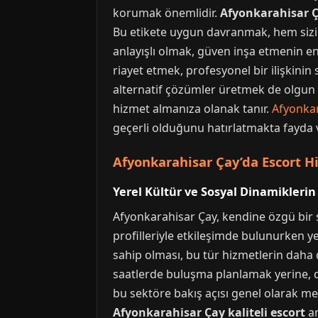
korumak önemlidir.
Afyonkarahisar Ç
Bu etikete uygun davranmak, hem sizin 
anlayışlı olmak, güven inşa etmenin en e
riayet etmek, profesyonel bir ilişkinin
alternatif çözümler üretmek de olgun bir
hizmet almanıza olanak tanır.
Afyonkar
geçerli olduğunu hatırlatmakta fayda v
Afyonkarahisar Çay’da Escort H
Yerel Kültür ve Sosyal Dinamiklerin
Afyonkarahisar Çay, kendine özgü bir s
profilleriyle etkileşimde bulunurken y
sahip olması, bu tür hizmetlerin daha 
saatlerde buluşma planlamak yerine, dah
bu sektöre bakış açısı genel olarak mes
Afyonkarahisar Çay kaliteli escort
ar