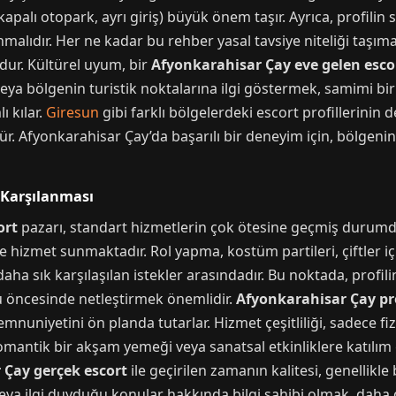
kapalı otopark, ayrı giriş) büyük önem taşır. Ayrıca, profilin
ıdır. Her ne kadar bu rehber yasal tavsiye niteliği taşımasa
ur. Kültürel uyum, bir
Afyonkarahisar Çay eve gelen esco
e veya bölgenin turistik noktalarına ilgi göstermek, samimi bi
ı kılar.
Giresun
gibi farklı bölgelerdeki escort profillerinin 
 Afyonkarahisar Çay’da başarılı bir deneyim için, bölgenin
n Karşılanması
ort
pazarı, standart hizmetlerin çok ötesine geçmiş durumdadır.
e hizmet sunmaktadır. Rol yapma, kostüm partileri, çiftler i
 daha sık karşılaşılan istekler arasındadır. Bu noktada, profil
vu öncesinde netleştirmek önemlidir.
Afyonkarahisar Çay p
mnuniyetini ön planda tutarlar. Hizmet çeşitliliği, sadece fizi
mantik bir akşam yemeği veya sanatsal etkinliklere katılım 
 Çay gerçek escort
ile geçirilen zamanın kalitesi, genellikle b
r veya ilgi duyduğu konular hakkında bilgi sahibi olmak, daha 