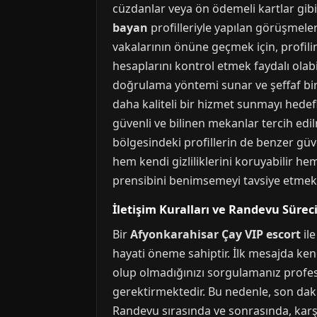
cüzdanlar veya ön ödemeli kartlar gib
bayan
profilleriyle yapılan görüşmelerd
vakalarının önüne geçmek için, profi
hesaplarını kontrol etmek faydalı olab
doğrulama yöntemi sunar ve şeffaf bir 
daha kaliteli bir hizmet sunmayı hede
güvenli ve bilinen mekanlar tercih edil
bölgesindeki profillerin de benzer güv
hem kendi gizliliklerini koruyabilir he
prensibini benimsemeyi tavsiye etmekte
İletişim Kuralları ve Randevu Sürec
Bir
Afyonkarahisar Çay VIP escort
ile
hayati öneme sahiptir. İlk mesajda ken
olup olmadığınızı sorgulamanız profesy
gerektirmektedir. Bu nedenle, son dakik
Randevu sırasında ve sonrasında, karşıl