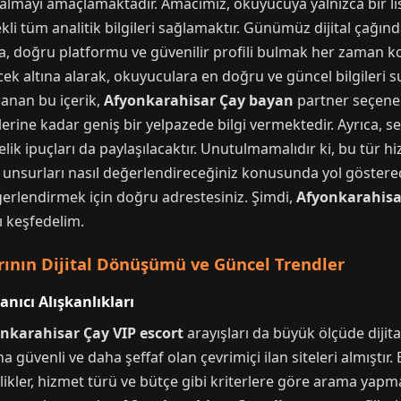
le almayı amaçlamaktadır. Amacımız, okuyucuya yalnızca bir 
ekli tüm analitik bilgileri sağlamaktır. Günümüz dijital çağın
da, doğru platformu ve güvenilir profili bulmak her zaman 
ek altına alarak, okuyuculara en doğru ve güncel bilgileri s
rlanan bu içerik,
Afyonkarahisar Çay bayan
partner seçene
jilerine kadar geniş bir yelpazede bilgi vermektedir. Ayrıca, s
k ipuçları da paylaşılacaktır. Unutulmamalıdır ki, bu tür h
u unsurları nasıl değerlendireceğiniz konusunda yol göstere
ğerlendirmek için doğru adrestesiniz. Şimdi,
Afyonkarahisa
ı keşfedelim.
rının Dijital Dönüşümü ve Güncel Trendler
anıcı Alışkanlıkları
nkarahisar Çay VIP escort
arayışları da büyük ölçüde dijit
a güvenli ve daha şeffaf olan çevrimiçi ilan siteleri almıştır. 
llikler, hizmet türü ve bütçe gibi kriterlere göre arama yapm