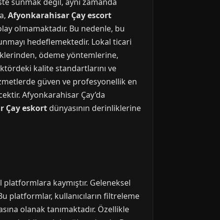
liste sunmak değil, aynı zamanda
da,
Afyonkarahisar Çay escort
kolay olmamaktadır. Bu nedenle, bu
unmayı hedeflemektedir. Lokal ticari
klerinden, ödeme yöntemlerine,
ektördeki kalite standartlarını ve
izmetlerde güven ve profesyonellik en
cektir. Afyonkarahisar Çay’da
r Çay eskort
dünyasının derinliklerine
al platformlara kaymıştır. Geleneksel
Bu platformlar, kullanıcıların filtreleme
asına olanak tanımaktadır. Özellikle