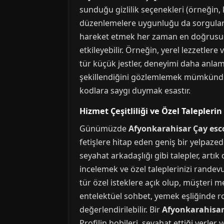
sunduğu gizlilik seçenekleri (örneğin, 
düzenlemelere uygunluğu da sorgulanmal
hareket etmek her zaman en doğrusud
etkileyebilir. Örneğin, yerel lezzetler
tür küçük jestler, deneyimi daha anlaml
şekillendiğini gözlemlemek mümkündür.
kodlara saygı duymak esastır.
Hizmet Çeşitliliği ve Özel Talepleri
Günümüzde
Afyonkarahisar Çay esc
fetişlere hitap eden geniş bir yelpazed
seyahat arkadaşlığı gibi talepler, artık
incelemek ve özel taleplerinizi rande
tür özel isteklere açık olup, müşteri me
entelektüel sohbet, yemek eşliğinde ro
değerlendirilebilir. Bir
Afyonkarahisar
Profilin hobileri, seyahat ettiği yerle