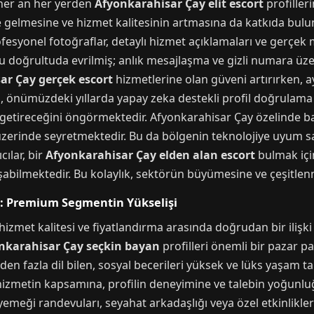
 her an her yerden
Afyonkarahisar Çay elit escort
profiller
gelmesine ve hizmet kalitesinin artmasına da katkıda bulun
ofesyonel fotoğraflar, detaylı hizmet açıklamaları ve gerçe
a bu doğrultuda evrilmiş; anlık mesajlaşma ve gizli numara üze
ar Çay gerçek escort
hizmetlerine olan güveni artırırken, ay
i, önümüzdeki yıllarda yapay zeka destekli profil doğrulama
etireceğini öngörmektedir. Afyonkarahisar Çay özelinde bakı
üzerinde seyretmektedir. Bu da bölgenin teknolojiye uyum 
ılar, bir
Afyonkarahisar Çay elden alan escort
bulmak içi
ulaşabilmektedir. Bu kolaylık, sektörün büyümesine ve çeşitle
i: Premium Segmentin Yükselişi
izmet kalitesi ve fiyatlandırma arasında doğrudan bir ilişki
nkarahisar Çay seçkin bayan
profilleri önemli bir pazar p
 birden fazla dil bilen, sosyal becerileri yüksek ve lüks yaşam
hizmetin kapsamına, profilin deneyimine ve talebin yoğunlu
yemeği randevuları, seyahat arkadaşlığı veya özel etkinlikl