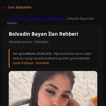
← Tum Makaleler
Ana Sayfa
›
Afyonkarahisar Escort
›
Bolvadin
›
Bolvadin Bayan İlan
Rehberi
Bolvadin Bayan İlan Rehberi
Afyonkarahisar / Bolvadin
Son guncelleme:
23.04.2026
· Afyonkarahisar Escort yayin
ekibi bu icerigi duzenli araliklarla gozden gecirmektedir.
Icerik Politikasi
·
Ihlal Bildir