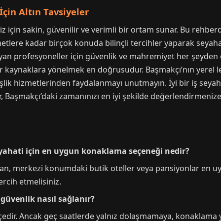
çin Altın Tavsiyeler
z için sakin, güvenilir ve verimli bir ortam sunar. Bu rehbe
tlere kadar birçok konuda bilinçli tercihler yaparak seyaha
i bayan profesyoneller için güvenlik ve mahremiyet her şeyden
kaynaklara yönelmek en doğrusudur. Başmakçı’nın yerel lezz
lik hizmetlerinden faydalanmayı unutmayın. İyi bir iş seyah
Başmakçı’daki zamanınızı en iyi şekilde değerlendirmenize y
eyahati için en uygun konaklama seçeneği nedir?
n, merkezi konumdaki butik oteller veya pansiyonlar en uygu
ercih etmelisiniz.
 güvenlik nasıl sağlanır?
lçedir. Ancak geç saatlerde yalnız dolaşmamaya, konaklama y