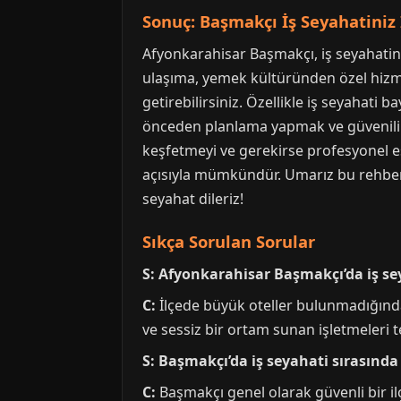
Sonuç: Başmakçı İş Seyahatiniz İ
Afyonkarahisar Başmakçı, iş seyahatini
ulaşıma, yemek kültüründen özel hizme
getirebilirsiniz. Özellikle iş seyahat
önceden planlama yapmak ve güvenilir 
keşfetmeyi ve gerekirse profesyonel eş
açısıyla mümkündür. Umarız bu rehber, 
seyahat dileriz!
Sıkça Sorulan Sorular
S: Afyonkarahisar Başmakçı’da iş s
C:
İlçede büyük oteller bulunmadığında
ve sessiz bir ortam sunan işletmeleri t
S: Başmakçı’da iş seyahati sırasında
C:
Başmakçı genel olarak güvenli bir i