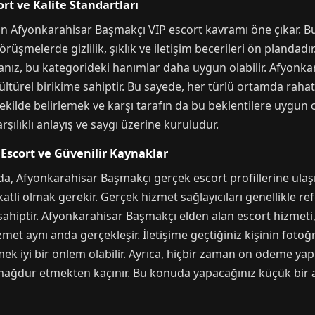
rt ve Kalite Standartları
için Afyonkarahisar Başmakçı VIP escort kavramı öne çıkar. B
rüşmelerde gizlilik, şıklık ve iletişim becerileri ön plandadı
sanız, bu kategorideki hanımlar daha uygun olabilir. Afyonkar
kültürel birikime sahiptir. Bu sayede, her türlü ortamda rahat
şekilde belirlemek ve karşı tarafın da bu beklentilere uygun 
ılıklı anlayış ve saygı üzerine kuruludur.
Escort ve Güvenilir Kaynaklar
da, Afyonkarahisar Başmakçı gerçek escort profillerine ulaşm
katli olmak gerekir. Gerçek hizmet sağlayıcıları genellikle ref
ahiptir. Afyonkarahisar Başmakçı elden alan escort hizmeti,
met aynı anda gerçekleşir. İletişime geçtiğiniz kişinin foto
iyi bir önlem olabilir. Ayrıca, hiçbir zaman ön ödeme yapm
i mağdur etmekten kaçınır. Bu konuda yapacağınız küçük bir 