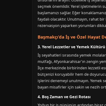
unsurlarını arayın. Özellikle iş seyaha
seçmek önemlidir. Yerel işletmelerin su
başlamanızı sağlar. Eğer konaklamanız
faydalı olacaktır. Unutmayın, rahat bi
rezervasyon yaparken yorumları dikkat
Başmakçı’da İş ve Özel Hayat D
3. Yerel Lezzetler ve Yemek Kültürü
İş seyahatleri sırasında yemek molalar
mutfağı, Afyonkarahisar’ın zengin yemek
İlçe merkezinde birbirinden lezzetli es
bütçenizi koruyabilir hem de doyurucu 
işlerini denemeyi unutmayın. Yemek seç
bayan misafirler için sakin ve nezih o
4. Boş Zaman ve Gezi Rotası
Yoğun bir iş gününün ardından biraz di