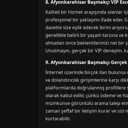
8. Afyonkarahisar Başmakçı VIP Esco
Kaliteli bir hizmet arayışında olanlar 
profesyonel bir yaklaşımı ifade eder. Gö
davette size eşlik edecek birini arıyor
genellikle belirli bir yaşam tarzına ve 
almadan önce beklentilerinizi net bir 
Unutmayın, gerçek bir VIP deneyim, karş
9. Afyonkarahisar Başmakçı Gerçek 
İnternet üzerinde birçok ilan bulunsa 
ve dolandırıcılık girişimlerine karşı dik
platformlarda doğrulanmış profillere s
olarak kabul edilir, çünkü ödeme ve hiz
mümkünse görüntülü arama talep etmek 
zaman şeffaf bir iletişim kurar ve siz
kurtarabilir.