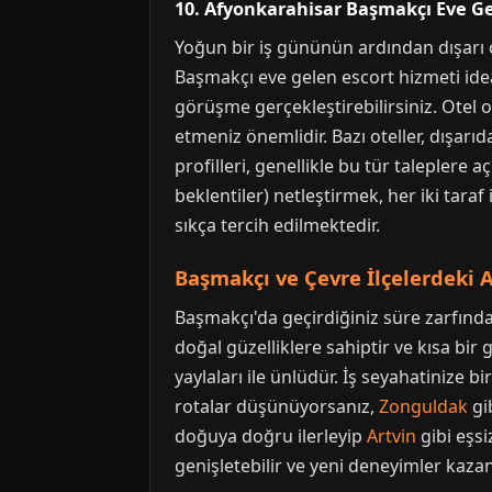
10. Afyonkarahisar Başmakçı Eve Ge
Yoğun bir iş gününün ardından dışarı 
Başmakçı eve gelen escort hizmeti idea
görüşme gerçekleştirebilirsiniz. Otel o
etmeniz önemlidir. Bazı oteller, dışarı
profilleri, genellikle bu tür taleplere
beklentiler) netleştirmek, her iki tara
sıkça tercih edilmektedir.
Başmakçı ve Çevre İlçelerdeki A
Başmakçı'da geçirdiğiniz süre zarfında,
doğal güzelliklere sahiptir ve kısa bir g
yaylaları ile ünlüdür. İş seyahatinize b
rotalar düşünüyorsanız,
Zonguldak
gi
doğuya doğru ilerleyip
Artvin
gibi eşs
genişletebilir ve yeni deneyimler kazana