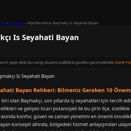
cort
›
Başmakçı
›
Afyonkarahisar Başmakçı Is Seyahati Bayan
çı Is Seyahati Bayan
cort yayin ekibi bu icerigi duzenli araliklarla gozden gecirmektedir.
Icerik Pol
yahati Bayan Rehberi: Bilmeniz Gereken 10 Önem
biri olan Başmakçı, son yıllarda iş seyahatleri için tercih e
likleri ve gelişen ticari potansiyeli ile bu şirin ilçe, özellikl
rasında konfor, güven ve zaman yönetimi en önemli öncelikle
ayan konsepti altında, bölgedeki hizmet anlayışından ulaşı