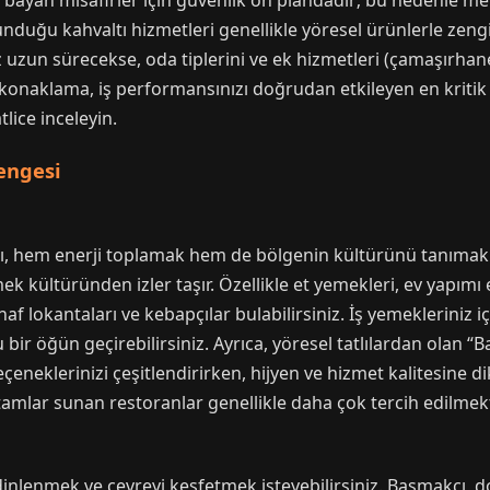
ti bayan misafirler için güvenlik ön plandadır; bu nedenle me
nduğu kahvaltı hizmetleri genellikle yöresel ürünlerle zengi
 uzun sürecekse, oda tiplerini ve ek hizmetleri (çamaşırha
r konaklama, iş performansınızı doğrudan etkileyen en kritik 
lice inceleyin.
engesi
ı, hem enerji toplamak hem de bölgenin kültürünü tanımak iç
 kültüründen izler taşır. Özellikle et yemekleri, ev yapımı e
naf lokantaları ve kebapçılar bulabilirsiniz. İş yemekleriniz
bir öğün geçirebilirsiniz. Ayrıca, yöresel tatlılardan olan
eneklerinizi çeşitlendirirken, hijyen ve hizmet kalitesine di
rtamlar sunan restoranlar genellikle daha çok tercih edilmekt
nlenmek ve çevreyi keşfetmek isteyebilirsiniz. Başmakçı, doğ