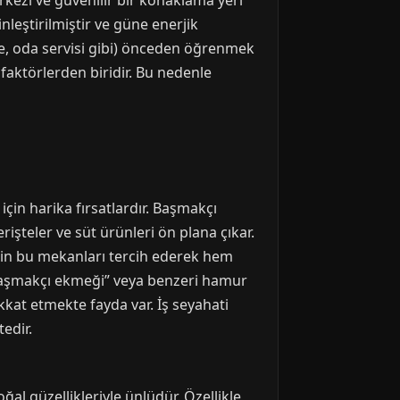
rkezi ve güvenilir bir konaklama yeri
nleştirilmiştir ve güne enerjik
ne, oda servisi gibi) önceden öğrenmek
faktörlerden biridir. Bu nedenle
in harika fırsatlardır. Başmakçı
rişteler ve süt ürünleri ön plana çıkar.
 için bu mekanları tercih ederek hem
 “Başmakçı ekmeği” veya benzeri hamur
kkat etmekte fayda var. İş seyahati
edir.
al güzellikleriyle ünlüdür. Özellikle