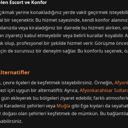
len Escort ve Konfor
çıkmak yerine konakladığınız yerde vakit geçirmek isteyebi
l bir seçenektir. Bu hizmet sayesinde, kendi konfor alanını
danızda veya kiraladığınız bir dairede bu hizmeti alırken, ot
dan ziyaretçi kabul etmeyebilir veya belirli kurallar koyabili
 açık olup, profesyonel bir şekilde hizmet verir. Görüşme önce
f için de sorunsuz bir deneyim sağlar. Bu konforlu seçenek, öz
lternatifler
 çevre ilçeleri de keşfetmek isteyebilirsiniz. Örneğin,
Afyonk
ezi için uygun bir alternatiftir. Ayrıca,
Afyonkarahisar Sultan
ir gün ekleyerek bu bölgeleri ziyaret edebilir, farklı atmosfe
bi Karadeniz şehirleri veya
Muğla
gibi Ege kıyıları da seyahat
iz doğası olan şehirleri keşfetmek de mümkün. Bu bağlantıla
bilirsiniz.