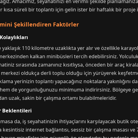
cağız. Amacımız, seyahatinizi en verimli şekilde planlamanız
r kısa süreli bir toplantı için gelin ister bir haftalık bir proj
mini Şekillendiren Faktörler
olaylıkları
aklaşık 110 kilometre uzaklıkta yer alır ve özellikle karayolu
 merkezinden kalkan minibüsleri tercih edebilirsiniz. Yolculu
atiniz sırasında zamanınız kısıtlıysa, önceden bir araç kira
ilçe merkezi oldukça derli toplu olduğu için yürüyerek keşf
aklama yerinizin toplantı yapacağınız noktalara yakınlığını 
em de yorgunluğunuzu minimuma indirirsiniz. Bölgeye gel
an uzak, sakin bir çalışma ortamı bulabilmeleridir.
 Beklentileri
asa da, iş seyahatinizin ihtiyaçlarını karşılayacak butik ot
kesintisiz internet bağlantısı, sessiz bir çalışma masası ve 