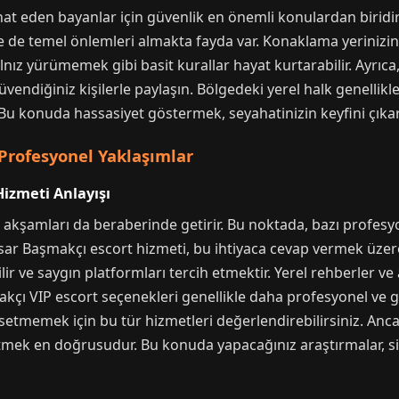
yahat eden bayanlar için güvenlik en önemli konulardan biridi
yine de temel önlemleri almakta fayda var. Konaklama yeriniz
ız yürümemek gibi basit kurallar hayat kurtarabilir. Ayrıca, 
vendiğiniz kişilerle paylaşın. Bölgedeki yerel halk genellik
Bu konuda hassasiyet göstermek, seyahatinizin keyfini çıkar
Profesyonel Yaklaşımlar
Hizmeti Anlayışı
 akşamları da beraberinde getirir. Bu noktada, bazı profesyo
sar Başmakçı escort hizmeti, bu ihtiyaca cevap vermek üzere
ir ve saygın platformları tercih etmektir. Yerel rehberler v
kçı VIP escort seçenekleri genellikle daha profesyonel ve gizl
ssetmemek için bu tür hizmetleri değerlendirebilirsiniz. Anc
 etmek en doğrusudur. Bu konuda yapacağınız araştırmalar, 