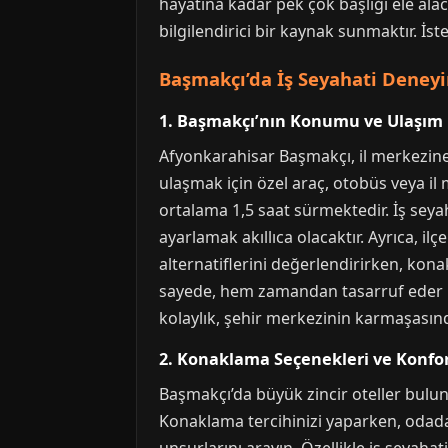
hayatına kadar pek çok başlığı ele ala
bilgilendirici bir kaynak sunmaktır. İste
Başmakçı’da İş Seyahati Deneyi
1. Başmakçı’nın Konumu ve Ulaşım K
Afyonkarahisar Başmakçı, il merkezine y
ulaşmak için özel araç, otobüs veya il
ortalama 1,5 saat sürmektedir. İş seyah
ayarlamak akıllıca olacaktır. Ayrıca, 
alternatiflerini değerlendirirken, kon
sayede, hem zamandan tasarruf eder h
kolaylık, şehir merkezinin karmaşasınd
2. Konaklama Seçenekleri ve Konfor
Başmakçı’da büyük zincir oteller bulunm
Konaklama tercihinizi yaparken, odada 