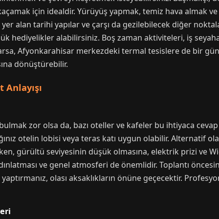
r kaçamak için idealdir. Yürüyüş yapmak, temiz hava almak ve 
yer alan tarihi yapılar ve çarşı da gezilebilecek diğer noktala
k hediyelikler alabilirsiniz. Boş zaman aktiviteleri, iş seya
varsa, Afyonkarahisar merkezdeki termal tesislere de bir gün
asına dönüştürebilir.
 Anlayışı
ulmak zor olsa da, bazı oteller ve kafeler bu ihtiyaca cevap 
ınız otelin lobisi veya teras katı uygun olabilir. Alternati
ken, gürültü seviyesinin düşük olmasına, elektrik prizi ve Wi-
dınlatması ve genel atmosferi de önemlidir. Toplantı önces
 yaptırmanız, olası aksaklıkların önüne geçecektir. Profesyo
eri