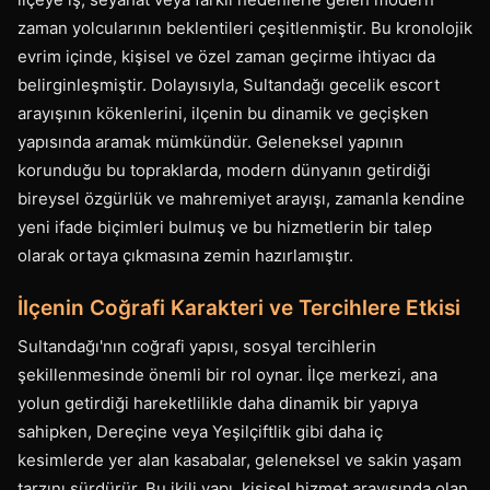
zaman yolcularının beklentileri çeşitlenmiştir. Bu kronolojik
evrim içinde, kişisel ve özel zaman geçirme ihtiyacı da
belirginleşmiştir. Dolayısıyla, Sultandağı gecelik escort
arayışının kökenlerini, ilçenin bu dinamik ve geçişken
yapısında aramak mümkündür. Geleneksel yapının
korunduğu bu topraklarda, modern dünyanın getirdiği
bireysel özgürlük ve mahremiyet arayışı, zamanla kendine
yeni ifade biçimleri bulmuş ve bu hizmetlerin bir talep
olarak ortaya çıkmasına zemin hazırlamıştır.
İlçenin Coğrafi Karakteri ve Tercihlere Etkisi
Sultandağı'nın coğrafi yapısı, sosyal tercihlerin
şekillenmesinde önemli bir rol oynar. İlçe merkezi, ana
yolun getirdiği hareketlilikle daha dinamik bir yapıya
sahipken, Dereçine veya Yeşilçiftlik gibi daha iç
kesimlerde yer alan kasabalar, geleneksel ve sakin yaşam
tarzını sürdürür. Bu ikili yapı, kişisel hizmet arayışında olan