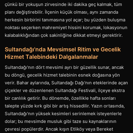
çünkü bir yokuşun zirvesinde iki dakika geç kalmak, tüm
planı değiştirebilir. İlçenin küçük olması, aynı zamanda
herkesin birbirini tanımasına yol açar; bu yüzden buluşma
noktası seçerken mahremiyet hissini korumak, lokasyonun
kalabalıklığından çok sakinliğine dikkat etmeyi gerektirir.
Sultandağı'nda Mevsimsel Ritim ve Gecelik
Hizmet Talebindeki Dalgalanmalar
Sultandağı'nın dört mevsimi ayrı bir güzellik sunar, ancak
bu döngü, gecelik hizmet talebinin esnek doğasına yön
verir. Bahar aylarında, Sultandağı Dağı'nın eteklerinde açan
çiçekler ve düzenlenen Sultandağı Festivali, ilçeye ekstra
bir canlılık getirir. Bu dönemde, özellikle hafta sonları
talepte yüzde kırk gibi bir artış hissedilir. Yazın ortasında,
Sultandağı'nın yüksek kesimleri serinlemek isteyenlerle
dolar; bu mevsimde musluk gibi taze su kaynaklarının
çevresi popülerdir. Ancak kışın Etliköy veya Bereket