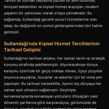
Tarihin bir sonraki sayfasına yazılan bu yeni bölümde,
bireysel beklentiler ve kişisel hizmet arayışları, modern
yaşamın bir yansıması olarak ortaya çıkmaktadır. Bu
bağlamda, Sultandağı gecelik escort hizmetlerine olan
talep, bu değişimin en somut göstergelerinden biri haline
gelmiştir.
Sultandağı'nda Kişisel Hizmet Tercihlerinin
Tarihsel Gelişimi
Sultandağı'nın tarihsel anlatısı, her zaman tarım ve stratejik
konumu etrafında şekillenmiştir. Afyonkarahisar-Konya
karayolu üzerinde bir geçiş noktası olması, ilçeyi yüzyıllar
boyunca seyyahlar, tüccarlar ve askerler için bir mola yeri
yapmıştır. Bu tarihsel hareketlilik, ilçenin dış dünyaya her
zaman açık olmasını sağlamıştır. Geçmişte
kervansaraylarda konaklayan yolcuların ihtiyaçları nasıl
dönemin şartlarına göre karşılandıysa, günümüzde de
ilçeye iş, seyahat veya farklı nedenlerle gelen modern