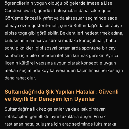
öğrencilerinin yoğun olduğu bölgelerde (mesela Lise
Caddesi civarı), gündüz buluşmaları daha sakin geçer .
Görüşme öncesi kıyafet ya da aksesuar seçiminde sade
olmaya özen gösteril-meli; çünkü Sultandağı'nda bir abiye
elbise toga gibi görülebilir. Beklentileri netleştirmek adına,
buluşmanın amacı ve süresi mutlaka konuşulmalı; hafta
sonu piknikleri gibi sosyal ortamlarda spontane bir çay
sohbeti için bile önceden iletişim kurmak gerekir. Ayrıca
ilçenin kültürel yapısına uygun olarak konsept-e uygun
mekan seçiminde köy kahvesinden kaçınılması herkes için
daha rahat olur.
Sultandağı'nda Şık Yapılan Hatalar: Güvenli
ve Keyifli Bir Deneyim İçin Uyarılar
Sultandağı'na ilk kez gelenler ya da alışık olmayan
refakatçiler, genellikle aynı tuzaklara düşer. En sık
rastlanan hata, buluşma için araç seçiminde lüks marka