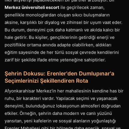
Merkez üniversiteli escort
ile geçirilecek zaman,
genellikle monologlardan oluşan sıkıcı buluşmaların
aksine, karşılıklı bir diyalog ve zihinsel bir uyum vaat eder.
Bu durum, deneyimi çok daha katmanlı ve akılda kalıcı bir
hale getirir. Bu kişiler, gençliklerinin getirdiği enerji ve
pozitiflikle ortama anında adapte olabilirken, aldıkları
eğitim sayesinde de her türlü sosyal çevrede kendilerini
zarif bir şekilde ifade etme yeteneğine sahiptirler.
Şehrin Dokusu: Erenler'den Dumlupınar'a
Seçimlerinizi Şekillendiren Rota
Afyonkarahisar Merkez'in her mahallesinin kendine has bir
ruhu, bir karakteri vardır. Yapılacak seçimi ve yaşanacak
deneyimi, bulunduğunuz lokasyonun atmosferi doğrudan
etkiler. Örneğin, şehrin daha modern ve canlı yüzünü
yansıtan, yeni kafelerin ve sosyal alanların yoğunlaştığı
Erenler Mahallesi gibi bir bölgede daha enerjik, sosyal ve