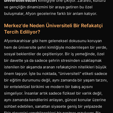
üniversiteli escort
kimliğiyle öne çıkıyor. Zarafeti, kültürü
ve gençliğin dinamizmini bir araya getiren bu özel
buluşmalar, Afyon gecelerine farklı bir anlam katıyor.
Merkez'de Neden Üniversiteli Bir Refakatçi
Tercih Ediliyor?
Afyonkarahisar gibi hem geleneksel dokusunu koruyan
hem de üniversite şehri kimliğiyle modernleşen bir yerde,
sosyal beklentiler de çeşitleniyor. Bir iş yemeğinde, özel
bir davette ya da sadece şehrin stresinden uzaklaşmak
istenilen bir akşamda aranan refakatçinin nitelikleri büyük
önem taşıyor. İşte bu noktada, "üniversiteli" etiketi sadece
bir eğitim durumunu değil, aynı zamanda bir yaşam tarzını,
bir entelektüel birikimi ve modern bir bakış açısını
simgeliyor. İnsanlar artık sadece fiziksel bir varlık değil,
aynı zamanda kendilerini anlayan, güncel konular üzerine
sohbet edebilen, sanattan siyasete geniş bir yelpazede
fikir alışverişi yapabilecekleri bir partner arzuluyor. Bir