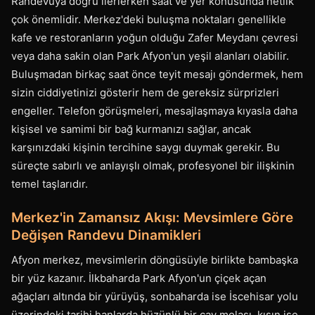
Randevuya doğru ilerlerken saat ve yer konusunda netlik
çok önemlidir. Merkez'deki buluşma noktaları genellikle
kafe ve restoranların yoğun olduğu Zafer Meydanı çevresi
veya daha sakin olan Park Afyon'un yeşil alanları olabilir.
Buluşmadan birkaç saat önce teyit mesajı göndermek, hem
sizin ciddiyetinizi gösterir hem de gereksiz sürprizleri
engeller. Telefon görüşmeleri, mesajlaşmaya kıyasla daha
kişisel ve samimi bir bağ kurmanızı sağlar, ancak
karşınızdaki kişinin tercihine saygı duymak gerekir. Bu
süreçte sabırlı ve anlayışlı olmak, profesyonel bir ilişkinin
temel taşlarıdır.
Merkez'in Zamansız Akışı: Mevsimlere Göre
Değişen Randevu Dinamikleri
Afyon merkez, mevsimlerin döngüsüyle birlikte bambaşka
bir yüz kazanır. İlkbaharda Park Afyon'un çiçek açan
ağaçları altında bir yürüyüş, sonbaharda ise İscehisar yolu
üzerindeki tarihi hanlarda hüzünlü bir çay molası, kışın ise