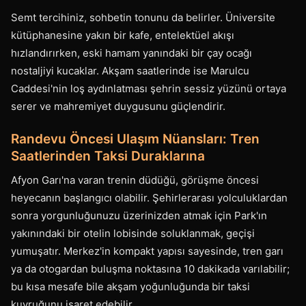
Semt tercihiniz, sohbetin tonunu da belirler. Üniversite
kütüphanesine yakın bir kafe, entelektüel akışı
hızlandırırken, eski hamam yanındaki bir çay ocağı
nostaljiyi kucaklar. Akşam saatlerinde ise Marulcu
Caddesi'nin loş aydınlatması şehrin sessiz yüzünü ortaya
serer ve mahremiyet duygusunu güçlendirir.
Randevu Öncesi Ulaşım Nüansları: Tren
Saatlerinden Taksi Duraklarına
Afyon Garı'na varan trenin düdüğü, görüşme öncesi
heyecanın başlangıcı olabilir. Şehirlerarası yolculuklardan
sonra yorgunluğunuzu üzerinizden atmak için Park'ın
yakınındaki bir otelin lobisinde soluklanmak, geçişi
yumuşatır. Merkez'in kompakt yapısı sayesinde, tren garı
ya da otogardan buluşma noktasına 10 dakikada varılabilir;
bu kısa mesafe bile akşam yoğunluğunda bir taksi
kuyruğunu işaret edebilir.