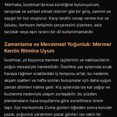
'Merhaba, İscehisar'da kısa süreliğine bulunuyorum,
tanışmak ve sohbet etmek isterim' gibi bir giriş, samimi ve
saygılı bir ton oluşturur. Karşı tarafın cevap verme hızı ve
üslubu, ilerleyen iletişimin çerçevesini çizerken, asla
tacizkâr veya aşırı ısrarcı bir dil kullanılmamalıdır.
Zamanlama ve Mevsimsel Yoğunluk: Mermer
Kentin Ritmine Uyum
İscehisar, yıl boyunca mermer işçilerinin ve nakliyecilerin
yoğun mesaisiyle hareketlidir. Özellikle yaz aylarında sıcak
havaya rağmen ocaklardaki iş temposu artar; bu nedenle
akşam saatleri ve hafta sonları buluşmalar için daha uygun
zaman dilimleri haline gelir. Kış aylarında ise kar yağışı ve
buzlanma nedeniyle ulaşım zorlaşabilir, bu yüzden
planlamaların hava koşullarına göre esnetilmesi önem
taşır. İlçe merkezinde Cuma günleri öğleden sonra kurulan
pazar, yoğunluk yaratırken pazar günleri ise sakin bir