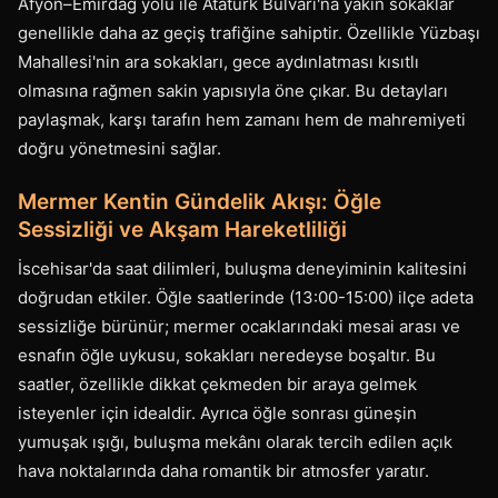
Afyon–Emirdağ yolu ile Atatürk Bulvarı'na yakın sokaklar
genellikle daha az geçiş trafiğine sahiptir. Özellikle Yüzbaşı
Mahallesi'nin ara sokakları, gece aydınlatması kısıtlı
olmasına rağmen sakin yapısıyla öne çıkar. Bu detayları
paylaşmak, karşı tarafın hem zamanı hem de mahremiyeti
doğru yönetmesini sağlar.
Mermer Kentin Gündelik Akışı: Öğle
Sessizliği ve Akşam Hareketliliği
İscehisar'da saat dilimleri, buluşma deneyiminin kalitesini
doğrudan etkiler. Öğle saatlerinde (13:00-15:00) ilçe adeta
sessizliğe bürünür; mermer ocaklarındaki mesai arası ve
esnafın öğle uykusu, sokakları neredeyse boşaltır. Bu
saatler, özellikle dikkat çekmeden bir araya gelmek
isteyenler için idealdir. Ayrıca öğle sonrası güneşin
yumuşak ışığı, buluşma mekânı olarak tercih edilen açık
hava noktalarında daha romantik bir atmosfer yaratır.