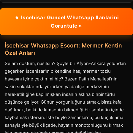
★ Iscehisar Guncel Whatsapp Ilanlarini
Goruntule »
İscehisar Whatsapp Escort: Mermer Kentin
Özel Anları
Selam dostum, nasılsın? Şöyle bir Afyon-Ankara yolundan
geçerken İscehisar'ın o kendine has, mermer tozlu
havasını içine çektin mi hiç? Bazen Fatih Mahallesi'nin
sakin sokaklarında yürürken ya da ilçe merkezinin
hareketliliğine kapılmışken insanın aklına binbir türlü
düşünce geliyor. Günün yorgunluğunu atmak, biraz kafa
dağıtmak, belki de kimsenin bilmediği bir sohbetin içinde
kaybolmak istersin. İşte böyle zamanlarda, bu küçük ama
sanayisiyle büyük ilçede, hayatın monotonluğunu kırmak
için modern çözümler aramak en doğal hakkın.