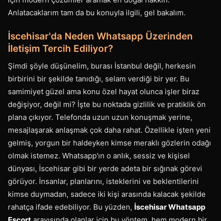
Anlatacaklarım tam da bu konuyla ilgili, gel bakalım.
İscehisar'da Neden Whatsapp Üzerinden
İletişim Tercih Ediliyor?
Şimdi şöyle düşünelim, burası İstanbul değil, herkesin
birbirini bir şekilde tanıdığı, selam verdiği bir yer. Bu
samimiyet güzel ama konu özel hayat olunca işler biraz
değişiyor, değil mi? İşte bu noktada gizlilik ve pratiklik ön
plana çıkıyor. Telefonda uzun uzun konuşmak yerine,
mesajlaşarak anlaşmak çok daha rahat. Özellikle işten yeni
gelmiş, yorgun bir haldeyken kimse meraklı gözlerin odağı
olmak istemez. Whatsapp'ın o anlık, sessiz ve kişisel
dünyası, İscehisar gibi bir yerde adeta bir sığınak görevi
görüyor. İnsanlar, planlarını, isteklerini ve beklentilerini
kimse duymadan, sadece iki kişi arasında kalacak şekilde
rahatça ifade edebiliyor. Bu yüzden,
İscehisar Whatsapp
Escort
arayışında olanlar için bu yöntem, hem modern bir