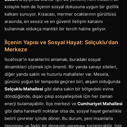
kolaylık hem de ilçenin sosyal dokusuna uygun bir gizlilik
kalkanı sunuyor. Kısacası, mermer ocaklarının gürültüsü
arasında, en sessiz ve en güvenli iletişim kanalını
kullanmak oldukça mantıklı bir tercih haline geliyor.
İlçenin Yapısı ve Sosyal Hayat: Selçuklu'dan
Merkeze
İscehisar'ın karakterini anlamak, buradaki sosyal
dinamikleri çözmek için önemli. Bir yanda sanayi siteleri,
diğer yanda sakin ve huzurlu mahalleler var. Mesela,
gününü yoğun bir tempoda geçiren biri, akşam olduğunda
Selçuklu Mahallesi
gibi daha sakin bir bölgedeki evine
döndüğünde, dışarı çıkıp sosyalleşmek için her zaman
enerji bulamayabilir. İlçe merkezi ve
Cumhuriyet Mahallesi
gibi daha hareketli noktalar olsa da, sosyal hayat genellikle
belirli çevreler içinde döner. Bu durum, yeni insanlarla
tanışmayı ve farklı bir deneyim yaşamayı zorlaştırabilir. İşte