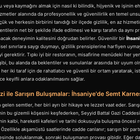
veya kaymağını almak için nasıl ki bilindik, hijyenik ve işinin eh
izmetler alanında da profesyonellik ve güvenilirlik en temel unsur
ük ve herkesin birbirini tanıdığı bir ilçede gizlilik, en az hizme
entilerin net bir şekilde ifade edilmesi ve karşı tarafın da aynı 
cak deneyimin kalitesini doğrudan belirler. Güvenilir bir
İhsani
isel sınırlara saygı duymayı, gizlilik prensiplerine harfiyen uymay
 gerektirir. Tıpkı iyi bir restoranın, misafirine menüdeki her ye
ibi, bu alanda da beklentiler ve sunulanlar arasında bir uyum olm
her iki taraf için de rahatlatıcı ve güvenli bir ortam yaratarak,
 keyifli anlara odaklanılmasını sağlar.
zi ile Sarışın Buluşmalar: İhsaniye'de Semt Karne
gelen semtler, her biri ayrı bir hikaye ve lezzet vaat eder. Sarış
'nin bu gizemli köşesini keşfederken, Seyyid Battal Gazi Caddesi'
enin kalbi, hareketli kafeleri ve tarihi dokusuyla buluşma öncesi
. Özellikle akşamüstü saatlerinde cadde canlanır; sarışın bir par
esinde soluklanmak, sonraki buluşmanın provası gibidir. Eğer da