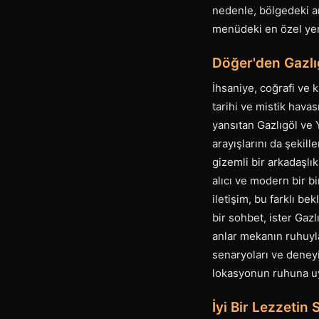
nedenle, bölgedeki a
menüdeki en özel yem
Döğer'den Gazlıg
İhsaniye, coğrafi ve k
tarihi ve mistik hav
yansıtan Gazlıgöl ve Y
arayışlarını da şekill
gizemli bir arkadaşlık
alıcı ve modern bir bir
iletişim, bu farklı be
bir sohbet, ister Gaz
anlar mekanın ruhuyla
senaryoları ve deneyim
lokasyonun ruhuna uy
İyi Bir Lezzetin 