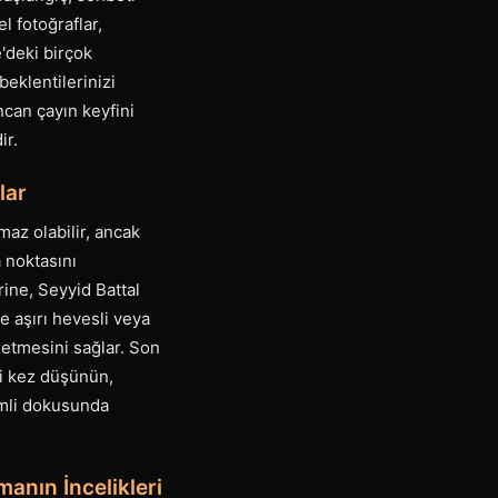
l fotoğraflar,
e'deki birçok
beklentilerinizi
incan çayın keyfini
ir.
lar
maz olabilir, ancak
a noktasını
ine, Seyyid Battal
e aşırı hevesli veya
setmesini sağlar. Son
ki kez düşünün,
emli dokusunda
anın İncelikleri