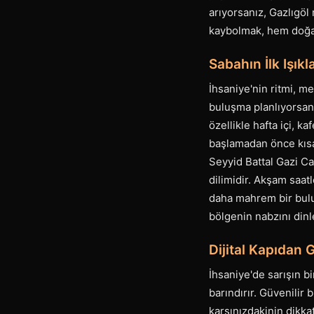
arıyorsanız, Gazlıgöl 
kaybolmak, hem doğal 
Sabahın İlk Işık
İhsaniye'nin ritmi, m
buluşma planlıyorsanı
özellikle hafta içi, k
başlamadan önce kısa 
Seyyid Battal Gazi Ca
dilimidir. Akşam saatl
daha mahrem bir bulu
bölgenin nabzını dinl
Dijital Kapıdan 
İhsaniye'de sarışın b
barındırır. Güvenilir b
karşınızdakinin dikkat