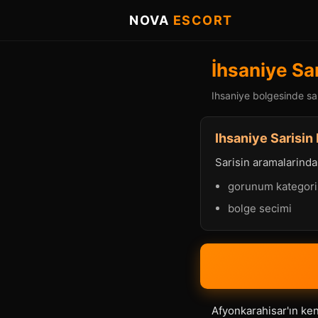
NOVA
ESCORT
İhsaniye Sar
Ihsaniye bolgesinde sar
Ihsaniye Sarisin 
Sarisin aramalarinda p
gorunum kategori
bolge secimi
Afyonkarahisar'ın ken