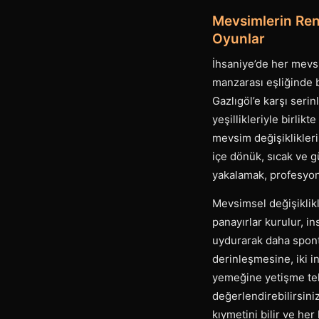
Mevsimlerin Ren
Oyunlar
İhsaniye’de her mevsim
manzarası eşliğinde b
Gazlıgöl’e karşı seri
yeşillikleriyle birlik
mevsim değişiklikleri
içe dönük, sıcak ve g
yakalamak, profesyonel
Mevsimsel değişiklikl
panayırlar kurulur, i
uydurarak daha sponta
derinleşmesine, iki in
yemeğine yetişme tela
değerlendirebilirsin
kıymetini bilir ve her