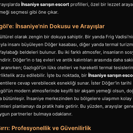
rayışlarda
İhsaniye sarışın escort
profilleri, özel bir lezzet ara
eği seçmesi gibi öne çıkar.
öl'e: İhsaniye'nin Dokusu ve Arayışlar
ültürel olarak zengin bir dokuya sahiptir. Bir yanda Frig Vadisi'n
asıyla insanı büyüleyen Döğer kasabası, diğer yanda termal turi
aylabağı beldeleri bulunur. Bu iki farklı atmosfer, insanların sos
endirir. Döğer'in o taş evleri ve antik kalıntıları arasında daha sak
 aranırken; Gazlıgöl'ün lüks otelleri ve hareketli termal tesisler
liktelik arzu edilebilir. İşte bu noktada, bir
İhsaniye sarışın esco
klentilere cevap verebilecek esnekliği sunar. İster Döğer'in tarihi
lıgöl'ün modern atmosferinde keyifli bir akşam yemeği olsun, doğ
 bütünleşir. İhsaniye merkezinden bu bölgelere ulaşımın kolay o
leri planlamayı da pratik hale getirir. Bu yüzden, arayışlar genell
gun partnerler bulmaya odaklanır.
Sırrı: Profesyonellik ve Güvenilirlik