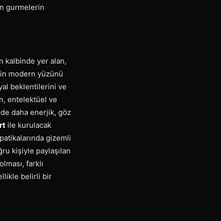
yan gurmelerin
in kalbinde yer alan,
zmin modern yüzünü
yal beklentilerini ve
in, entelektüel ve
inde daha enerjik, göz
rt
ile kurulacak
 patikalarında gizemli
ru kişiyle paylaşılan
lması, farklı
ikle belirli bir