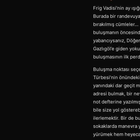
Frig Vadisi'nin ay ışığ
Burada bir randevuya g
bırakılmış cümleler… 
buluşmanın öncesinde 
yabancıysanız, Döğer 
Gazlıgöl’e giden yoku
buluşmasının ilk perde
Buluşma noktası seçe
Türbesi’nin önündeki
yanındaki dar geçit mi
adresi bulmak, bir ne
not defterine yazılmı
bile size yol göstere
ilerlemektir. Bir de 
sokaklarda manevra y
yürümek hem heyecanı 