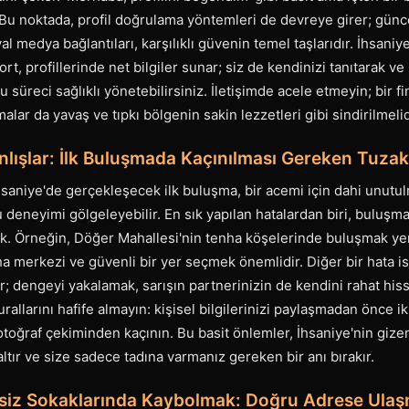
. Bu noktada, profil doğrulama yöntemleri de devreye girer; günce
l medya bağlantıları, karşılıklı güvenin temel taşlarıdır. İhsaniy
rt, profillerinde net bilgiler sunar; siz de kendinizi tanıtarak ve 
 süreci sağlıklı yönetebilirsiniz. İletişimde acele etmeyin; bir f
malar da yavaş ve tıpkı bölgenin sakin lezzetleri gibi sindirilmelid
lışlar: İlk Buluşmada Kaçınılması Gereken Tuzak
İhsaniye'de gerçekleşecek ilk buluşma, bir acemi için dahi unutul
u deneyimi gölgeleyebilir. En sık yapılan hatalardan biri, buluşm
ek. Örneğin, Döğer Mahallesi'nin tenha köşelerinde buluşmak yer
a merkezi ve güvenli bir yer seçmek önemlidir. Diğer bir hata is
; dengeyi yakalamak, sarışın partnerinizin de kendini rahat his
rallarını hafife almayın: kişisel bilgilerinizi paylaşmadan önce i
toğraf çekiminden kaçının. Bu basit önlemler, İhsaniye'nin giz
altır ve size sadece tadına varmanız gereken bir anı bırakır.
ssiz Sokaklarında Kaybolmak: Doğru Adrese Ulaşm