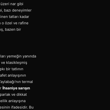
üzeri nar gibi
bi, bazı deneyimler
inen tatları kadar
n o özel ve rafine
yış, bazen bir
ıları yemeğin yanında
 ve klasikleşmiş
kı bir tatlının
afet anlayışının
Yaylabağı'nın termal
ir
İhsaniye sarışın
parlak ve dikkat
ellik anlayışına
sinin ifadesidir. Bu