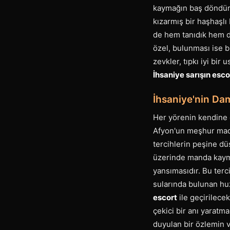
kaymağın baş döndüren
kızarmış bir haşhaşlı
de hem tanıdık hem de
özel, bulunması ise bi
zevkler, tıpkı iyi bir 
İhsaniye sarışın esco
İhsaniye'nin Dam
Her yörenin kendine ö
Afyon'un meşhur made
tercihlerin peşine düş
üzerinde manda kaymağı
yansımasıdır. Bu terc
sularında bulunan huzu
escort
ile geçirilece
çekici bir anı yaratma
duyulan bir özlemin v