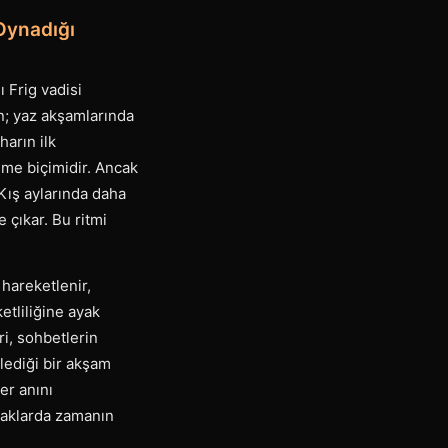
Oynadığı
ı Frig vadisi
n; yaz akşamlarında
harın ilk
eşme biçimidir. Ancak
 Kış aylarında daha
 çıkar. Bu ritmi
hareketlenir,
etliliğine ayak
i, sohbetlerin
klediği bir akşam
er anını
raklarda zamanın