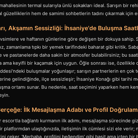
mahallesinin termal sularıyla ünlü sokakları ideal. Sarışın bir r
güzelliklerin hem de samimi sohbetlerin tadını çıkarmak için eşs
ları, Akşamın Sessizliği: İhsaniye'de Buluşma Saatl
evsimlere ve haftanın günlerine göre değişen bir dokuya sahip. S
z, zamanlama tıpkı bir yemek tarifindeki baharat gibi kritik. Sab
afe ve pastanelerde daha sakin bir atmosfer bulabilirsiniz; bu saat
ama keyifli bir kaçamak için uygun. Öğle sonrası ise, özellikle 
ddesi'ndeki buluşmalar yoğunlaşır; sarışın partnerlerin en çok te
erine gelindiğinde, ilçe sessizleşir; İhsaniye Konağı gibi tarihi me
şma ortamı sunar. Bu nedenle, saat seçimini yaparken hem ken
eyin.
Gerçeğe: İlk Mesajlaşma Adabı ve Profil Doğrula
ir escortla bağlantı kurmanın ilk adımı, mesajlaşma sürecinde gizl
ir platformdan ulaştığınızda, iletişimin ilk cümlesi sizi ele verir;
ini çeker. 'Merhaba, profilini beğendim' gibi basit ama içten bir 