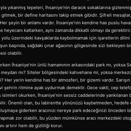
ıyla yıkanmış tepeleri, İhsaniye'nin daracık sokaklarına gizlenmiş b
itmek, bir define haritasını takip etmek gibidir. Şifreli mesajlar,
Her şeyin bir anlamı vardır. İhsaniye’nin kendine has puslu havas
heyecanı katlarken, aynı zamanda dikkatli olmayı da gerektirir.
yolu üzerindeki kavşaklarda kaybolmamak için işaretlerin dilini 
şun başında, sağdaki çınar ağacının gölgesinde sizi bekleyen bir 
si olabilir.
rken İhsaniye’nin ünlü hamamının arkasındaki park mı, yoksa Se
 meydan mı? Siteler bölgesindeki kahvehane mi, yoksa merkezd
? Her yerin kendine has bir atmosferi, bir gizemi vardır. Sarışın
vi şehrin ritmine ayak uydurmak demektir. Gece vakti, cep telefo
ş isimleri okurken, İhsaniye’nin sessiz caddelerinde yankılanan
bilir. Önemli olan, bu labirentte yönünüzü kaybetmeden, hedefe
buluşmaya giderken aracınızı nereye park edeceğinizi önceden bi
apmak zor olabilir, bu yüzden mümkünse aracı merkezdeki otop
artırır hem de gizliliği korur.