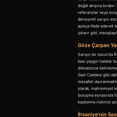
doğal akışına bırakır
referanslar veya sosya
deneyimli sarışın esco
açıkça ifade ederek bu
çıkarır gibi, mesajlaş
Göze Çarpan Yan
Sarışın bir escortla 
bazı yaygın hatalar b
dikkatsizce belirlem
Gazi Caddesi gibi dah
mesafeli davranmaktır
olarak, mahremiyet ku
buluşma esnasında fo
kaybolma riskinizi az
İhsaniye'nin Se