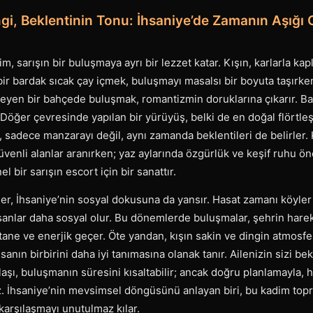
gi, Beklentinin Tonu: İhsaniye’de Zamanın Aşığı 
, sarışın bir buluşmaya ayrı bir lezzet katar. Kışın, karlarla kapl
ir bardak sıcak çay içmek, buluşmayı masalsı bir boyuta taşırke
nleyen bir bahçede buluşmak, romantizmin doruklarına çıkarır. Ba
te Döğer çevresinde yapılan bir yürüyüş, belki de en doğal flörtl
, sadece manzarayı değil, aynı zamanda beklentileri de belirler.
üvenli alanlar aranırken; yaz aylarında özgürlük ve keşif ruhu öne
 bir sarışın escort için bir sanattır.
er, İhsaniye’nin sosyal dokusuna da yansır. Hasat zamanı köyler 
nsanlar daha sosyal olur. Bu dönemlerde buluşmalar, şehrin harek
ne ve enerjik geçer. Öte yandan, kışın sakin ve dingin atmosfer
sanın birbirini daha iyi tanımasına olanak tanır. Ailenizin sizi be
şı, buluşmanın süresini kısaltabilir; ancak doğru planlamayla, h
iz. İhsaniye’nin mevsimsel döngüsünü anlayan biri, bu kadim top
 karşılaşmayı unutulmaz kılar.