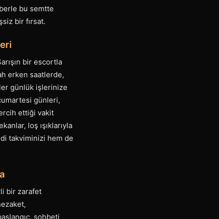
ehberle bu semtte
iz bir fırsat.
eri
arışın bir escortla
ah erken saatlerde,
ler günlük işlerinize
cumartesi günleri,
rcih ettiği vakit
kanlar, loş ışıklarıyla
di takviminizi hem de
ma
i bir zarafet
 nezaket,
başlangıç, sohbeti