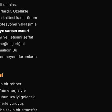
li ustalara
lardır. Özellikle
tin kalitesi kadar önem
profesyonel yaklaşımla
ye sarışın escort
ı ve iletişimi şeffaf
meğin içeriğini
alıdır. Bu
 istenmeyen durumların
si
ın bir rehber
nin enerjisiyle
 ruhunuza iyi gelecek
tnerle yürüyüş
ha sakin bir atmosfer