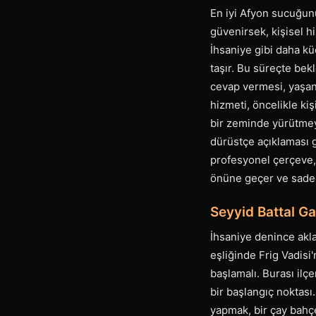
En iyi Afyon sucuğunu 
güvenirsek, kişisel h
İhsaniye gibi daha küç
taşır. Bu süreçte bekl
cevap vermesi, yaşana
hizmeti, öncelikle kiş
bir zeminde yürütmeyi
dürüstçe açıklaması g
profesyonel çerçeve, 
önüne geçer ve sadece
Seyyid Battal Ga
İhsaniye denince akla 
eşliğinde Frig Vadisi
başlamalı. Burası ilç
bir başlangıç noktası
yapmak, bir çay bahç