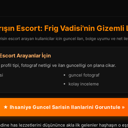
ışın Escort: Frig Vadisi'nin Gizemli
isin escort arayan kullanicilar icin guncel ilan, bolge uyumu ve net ile
Escort Arayanlar İçin
rofil tipi, fotograf netligi ve ilan guncelligi on plana cikar.
si
guncel fotograf
kolay inceleme
★ Ihsaniye Guncel Sarisin Ilanlarini Goruntule »
dine has lezzetlerini düşününce akla ilk gelenler haşhaşın o eş