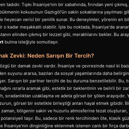
 tadıdır. Tıpkı İhsaniye'nin bir sabahında, fırından yeni çıkmış, 
 bükmenin kokusunun Gazlıgöl'ün sakin sokaklarına yayılması gi
 heyecan verici bir yenilik sunar. Bu deneyimler, yörenin en bil
r o kadar meşakkatli olabilir. İşte bu noktada, İhsaniye'de arana
ustanın elinden çıkmış bir lezzet gibi, meraklılarını bekler. Bu ara
rt
bulma isteğiyle somutlaşır.
ak Zevki: Neden Sarışın Bir Tercih?
zgü bir damak zevki vardır. İhsaniye ve çevresinde nasıl ki baz
n suyunu ararsa, bazıları da sosyal yaşamlarında daha belirgin
er. Sarışın bir partner tercihi de bu duruma benzetilebilir. Bu, tıp
nı ısrarla aramak gibi, estetik bir beklentinin ve belirli bir zar
ih, sıradanlıktan uzaklaşma ve adeta görsel bir şölen arayışıdır. 
run, görsel bir estetikle birleştiği anları hayal etmek gibidir. B
k zaman, bölgenin sakin ve huzurlu atmosferine tezat oluşturan, 
 potansiyeli taşır. Bu, sadece bir renk tercihinden öte, klasik güz
e İhsaniye'nin dinginliğine eklenmek istenen canlı bir fırça darbe