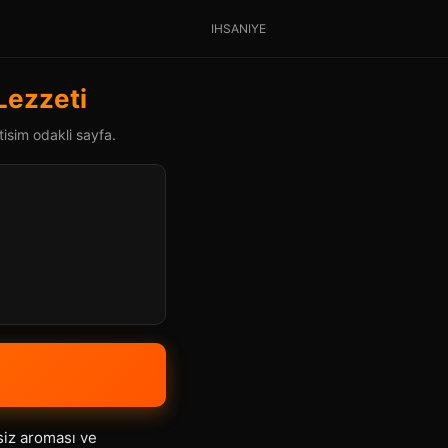
IHSANIYE
 Lezzeti
tisim odakli sayfa.
siz aroması ve