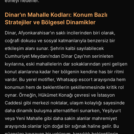
etmeyi hedefler.
Dinar'ın Mahalle Kodları: Konum Bazlı
Stratejiler ve Bölgesel Dinamikler
Dinar, Afyonkarahisar'ın saklı incilerinden biri olarak,
coğrafi dokusu ve sosyal katmanlarıyla benzersiz bir
etkileşim alanı sunar. Şehrin kalbi sayılabilecek
Cumhuriyet Meydanı'ndan Dinar Çayı'nın serinleten
kıyılarına, eski mahallelerin dar sokaklarından yeni gelişen
konut alanlarına kadar her bölgenin kendine has bir ritmi
vardır. Bu yerel motifler, Whatsapp escort arayışında hem
konumun hem de beklentilerin şekillenmesinde kritik rol
oynar. Örneğin, Hükümet Konağı çevresi ve İstasyon
Caddesi gibi merkezi noktalar, ulaşım kolaylığı sayesinde
daha dinamik buluşma alternatifleri sunarken, Yeşilyurt
veya Yeni Mahalle gibi daha sakin alanlar mahremiyet
arayışında olanlar için doğal bir sığınak haline gelir. Bu
nüansları kavrayan bir yaklaşım, karşılıklı beklentilerin