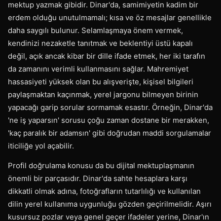
mektup yazmak gibidir. Dinar'da, samimiyetin kadim bir
erdem olduğu unutulmamalı; kısa ve öz mesajlar genellikle
daha saygılı bulunur. Selamlaşmaya önem vermek,
kendinizi nezaketle tanıtmak ve beklentiyi üstü kapalı
değil, açık ancak kibar bir dille ifade etmek, her iki tarafın
da zamanını verimli kullanmasını sağlar. Mahremiyet
hassasiyeti yüksek olan bu alışverişte, kişisel bilgileri
paylaşmaktan kaçınmak, yerel jargonu bilmeyen birinin
yapacağı garip sorular sormamak esastır. Örneğin, Dinar'da
'ne iş yaparsın' sorusu çoğu zaman dostane bir merakken,
'kaç paralık bir adamsın' gibi doğrudan maddi sorgulamalar
iticiliğe yol açabilir.
Profil doğrulama konusu da bu dijital mektuplaşmanın
önemli bir parçasıdır. Dinar'da sahte hesaplara karşı
dikkatli olmak adına, fotoğrafların tutarlılığı ve kullanılan
dilin yerel kullanıma uygunluğu gözden geçirilmelidir. Aşırı
kusursuz pozlar veya genel geçer ifadeler yerine, Dinar'ın