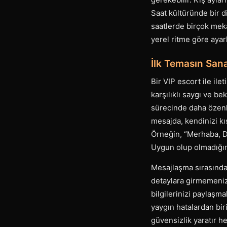
Saat kültüründe bir di
saatlerde birçok meka
yerel ritme göre ayar
İlk Temasın Sana
Bir VIP escort ile il
karşılıklı saygı ve be
sürecinde daha özenli
mesajda, kendinizi k
Örneğin, “Merhaba, Da
Uygun olup olmadığını
Mesajlaşma sırasında 
detaylara girmemenizd
bilgilerinizi paylaşma
yaygın hatalardan bir
güvensizlik yaratır 