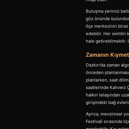
Buluşma yerinizi bel
göz önünde bulundurma
ilçe merkezinin biraz 
edebilir. Her semtin 
hale getirebilmektir.
Zamanın Kıymeti:
Dazkırı’da zaman algı
önceden planlanmasını
planlarken, saat dili
saatlerinde Kahveci 
halkın telaşından uza
girişindeki bağ evler
Ayrıca, mevsimsel yo
Festivali sırasında 
gerekebilir. Kış aylar