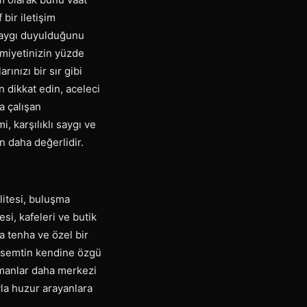
 bir iletişim
 saygı duyulduğunu
remiyetinizin yüzde
ınızı bir sır gibi
n dikkat edin, aceleci
a çalışan
, karşılıklı saygı ve
n daha değerlidir.
litesi, buluşma
si, kafeleri ve butik
a tenha ve özel bir
r semtin kendine özgü
manlar daha merkezi
yla huzur arayanlara