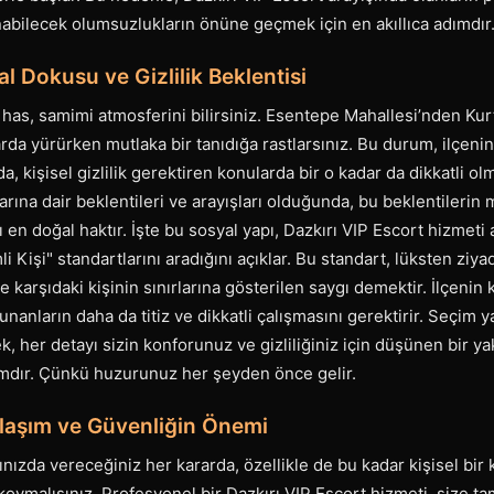
abilecek olumsuzlukların önüne geçmek için en akıllıca adımdır
al Dokusu ve Gizlilik Beklentisi
 has, samimi atmosferini bilirsiniz. Esentepe Mahallesi’nden Kur
da yürürken mutlaka bir tanıdığa rastlarsınız. Bu durum, ilçeni
da, kişisel gizlilik gerektiren konularda bir o kadar da dikkatli olm
larına dair beklentileri ve arayışları olduğunda, bu beklentileri
en doğal haktır. İşte bu sosyal yapı, Dazkırı VIP Escort hizmeti
 Kişi" standartlarını aradığını açıklar. Bu standart, lüksten ziyad
 karşıdaki kişinin sınırlarına gösterilen saygı demektir. İlçenin
nanların daha da titiz ve dikkatli çalışmasını gerektirir. Seçim 
, her detayı sizin konforunuz ve gizliliğiniz için düşünen bir y
ımdır. Çünkü huzurunuz her şeyden önce gelir.
laşım ve Güvenliğin Önemi
ınızda vereceğiniz her kararda, özellikle de bu kadar kişisel bi
oymalısınız. Profesyonel bir Dazkırı VIP Escort hizmeti, size t