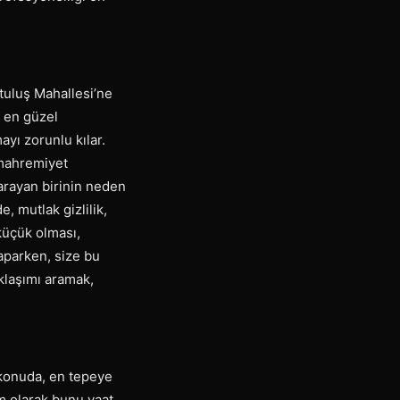
.
tuluş Mahallesi’ne
n en güzel
ayı zorunlu kılar.
n mahremiyet
 arayan birinin neden
e, mutlak gizlilik,
 küçük olması,
yaparken, size bu
aklaşımı aramak,
r konuda, en tepeye
am olarak bunu vaat