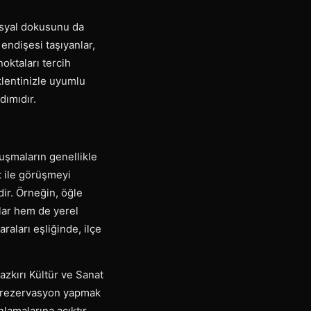
osyal dokusunu da
endişesi taşıyanlar,
noktaları tercih
klentinizle uyumlu
dımıdır.
luşmaların genellikle
t ile görüşmeyi
dir. Örneğin, öğle
lar hem de yerel
aları eşliğinde, ilçe
zkırı Kültür ve Sanat
n rezervasyon yapmak
nlamalarına açıktır.