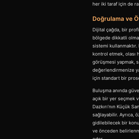
her iki taraf için de 
Doğrulama ve Öt
Dijital çağda, bir pro
bölgede dikkatli olma
sistemi kullanmaktır.
kontrol etmek, olası h
görüşmesi yapmak, se
değerlendirmenize ya
için standart bir pros
Buluşma anında güven
açık bir yer seçmek v
Dazkırı’nın Küçük Sana
sağlayabilir. Ayrıca,
gidilebilecek bir kon
ve önceden belirlenmi
eder.