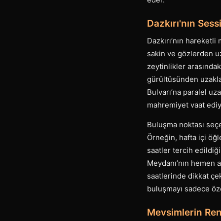
Dazkırı'nın Sess
Dazkırı’nın hareketli
sakin ve gözlerden uz
zeytinlikler arasında
gürültüsünden uzakla
Bulvarı’na paralel uz
mahremiyet vaat ediy
Buluşma noktası seçe
Örneğin, hafta içi öğ
saatler tercih edildi
Meydanı’nın hemen ark
saatlerinde dikkat çe
buluşmayı sadece özel
Mevsimlerin Reng