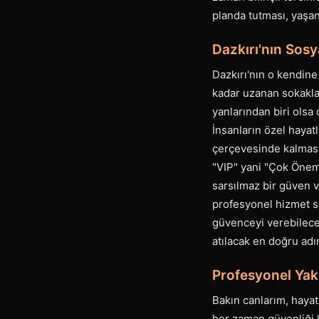
planda tutması, yaşan
Dazkırı'nın Sosy
Dazkırı'nın o kendine
kadar uzanan sokaklar
yanlarından biri olsa 
İnsanların özel hayat
çerçevesinde kalması 
"VIP" yani "Çok Önemli
sarsılmaz bir güven ve
profesyonel hizmet su
güvenceyi verebilecek
atılacak en doğru ad
Profesyonel Yak
Bakın canlarım, hayat
her zaman güvenliği k