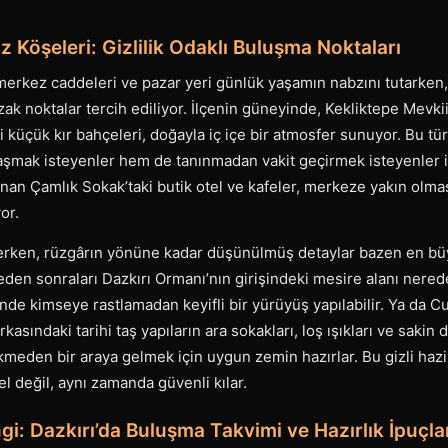
iz Köşeleri: Gizlilik Odaklı Buluşma Noktaları
 merkez caddeleri ve pazar yeri günlük yaşamın nabzını tutarken,
ak noktalar tercih ediliyor. İlçenin güneyinde, Kekliktepe Mevki
ki küçük kır bahçeleri, doğayla iç içe bir atmosfer sunuyor. Bu t
şmak isteyenler hem de tanınmadan vakit geçirmek isteyenler içi
anan Çamlık Sokak’taki butik otel ve kafeler, merkeze yakın olm
or.
rken, rüzgârın yönüne kadar düşünülmüş detaylar bazen en büyü
leden sonraları Dazkırı Ormanı’nın girişindeki mesire alanı nere
ğinde kimseye rastlamadan keyifli bir yürüyüş yapılabilir. Ya da 
asındaki tarihi taş yapıların ara sokakları, loş ışıkları ve saki
kmeden bir araya gelmek için uygun zemin hazırlar. Bu gizli hazi
 değil, aynı zamanda güvenli kılar.
i: Dazkırı’da Buluşma Takvimi ve Hazırlık İpuçla