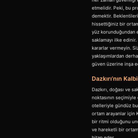
etmelidir. Peki, bu pr
demektir. Beklentiler
hissettiğiniz bir orta
yüz korunduğundan emin
saklamayı ilke edinir.
kararlar vermeyin. Si
yaklaşımlardan derhal
güven üzerine inşa ed
Dazkırı’nın Kal
Dazkırı, doğası ve sa
noktasının seçimiyle 
otelleriyle gündüz bu
ortam arayanlar için
bir ritmi olduğunu u
ve hareketli bir orta
hitap eder.