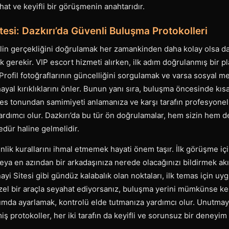
rahat ve keyifli bir görüşmenin anahtarıdır.
esi: Dazkırı’da Güvenli Buluşma Protokolleri
filin gerçekliğini doğrulamak her zamankinden daha kolay olsa da 
k gerekir. VIP escort hizmeti alırken, ilk adım doğrulanmış bir p
 Profil fotoğraflarının güncelliğini sorgulamak ve varsa sosyal m
ayal kırıklıklarını önler. Bunun yanı sıra, buluşma öncesinde kısa
s tonundan samimiyeti anlamanıza ve karşı tarafın profesyonell
rdımcı olur. Dazkırı’da bu tür ön doğrulamalar, hem sizin hem d
edür haline gelmelidir.
lik kurallarını ihmal etmemek hayati önem taşır. İlk görüşme iç
eya en azından bir arkadaşınıza nerede olacağınızı bildirmek akıll
yi Sitesi gibi gündüz kalabalık olan noktaları, ilk temas için uy
 özel bir araçla seyahat ediyorsanız, buluşma yerini mümkünse ke
umda ayarlamak, kontrolü elde tutmanıza yardımcı olur. Unutmayı
ş protokoller, her iki tarafın da keyifli ve sorunsuz bir deneyim