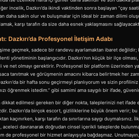
ğer incelik, Dazkırı’da ikindi vaktinden sonra başlayan “çay saat
n daha sakin olur ve buluşmalar için ideal bir zaman dilimi olu
lamak, karşı tarafın da size daha esnek yaklaşmasını sağlayacakt
tı: Dazkırı’da Profesyonel İletişim Adabı
etişime geçmek, sadece bir randevu ayarlamaktan ibaret değildir
klenti yönetiminin başlangıcıdır. Dazkırı’nın küçük bir ilçe olması
 ve net olmayı gerektirir. Profesyonel bir platform üzerinden ya
ısaca tanıtmak ve görüşmenin amacını kibarca belirtmek her zama
zkırı’da bir hafta sonu geçirmeyi planlıyorum ve sizin profiliniz 
zı öğrenmek istedim.” gibi samimi ama saygılı bir ifade, güvenin
dikkat edilmesi gereken bir diğer nokta, taleplerinizi net ifade 
ir. Dazkırı’da birçok escort, gizliliklerine büyük önem verir; b
ktan kaçınırken, karşı tarafın da sınırlarına saygı duymalısınız. İl
i, aceleci davranarak doğrudan cinsel içerikli taleplerde bulunm
hem de profesyonel bir hizmet anlayışıyla bağdaşmaz. Unutmayın,