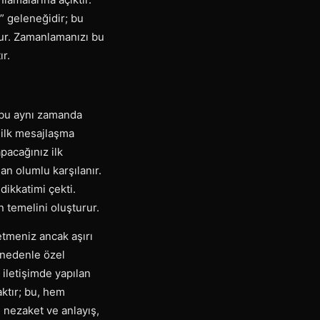
i” geleneğidir; bu
şur. Zamanlamanızı bu
ır.
; bu aynı zamanda
, ilk mesajlaşma
pacağınız ilk
n olumlu karşılanır.
dikkatimi çekti.
 temelini oluşturur.
etmeniz ancak aşırı
u nedenle özel
k iletişimde yapılan
aktır; bu, hem
 nezaket ve anlayış,