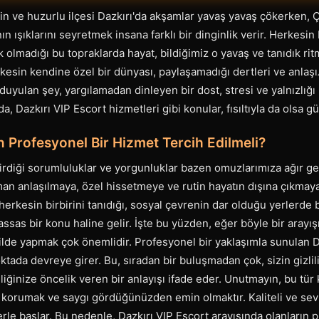
in ve huzurlu ilçesi Dazkırı'da akşamlar yavaş yavaş çökerken, 
 ışıklarını seyretmek insana farklı bir dinginlik verir. Herkesin b
 olmadığı bu topraklarda hayat, bildiğimiz o yavaş ve tanıdık ri
rkesin kendine özel bir dünyası, paylaşamadığı dertleri ve anlaşıл
duyulan şey, yargılamadan dinleyen bir dost, stresi ve yalnızlığı
da, Dazkırı VIP Escort hizmetleri gibi konular, fısıltıyla da olsa 
 Profesyonel Bir Hizmet Tercih Edilmeli?
irdiği sorumluluklar ve yorgunluklar bazen omuzlarımıza ağır gel
n anlaşılmaya, özel hissetmeye ve rutin hayatın dışına çıkmaya 
 herkesin birbirini tanıdığı, sosyal çevrenin dar olduğu yerlerde b
ssas bir konu haline gelir. İşte bu yüzden, eğer böyle bir arayış
ilde yapmak çok önemlidir. Profesyonel bir yaklaşımla sunulan D
ktada devreye girer. Bu, sıradan bir buluşmadan çok, sizin gizlili
iğinize öncelik veren bir anlayışı ifade eder. Unutmayın, bu tür 
 korumak ve saygı gördüğünüzden emin olmaktır. Kaliteli ve sevi
lerle başlar. Bu nedenle, Dazkırı VIP Escort arayışında olanların 