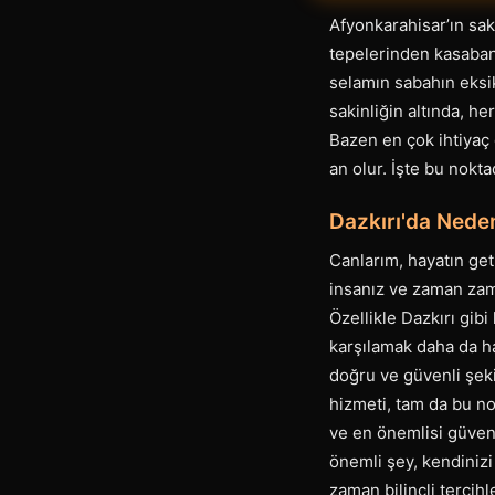
Afyonkarahisar’ın sak
tepelerinden kasabanın
selamın sabahın eksik
sakinliğin altında, he
Bazen en çok ihtiyaç 
an olur. İşte bu nokta
Dazkırı'da Neden
Canlarım, hayatın get
insanız ve zaman zama
Özellikle Dazkırı gibi
karşılamak daha da ha
doğru ve güvenli şek
hizmeti, tam da bu no
ve en önemlisi güvenl
önemli şey, kendinizi
zaman bilinçli tercih