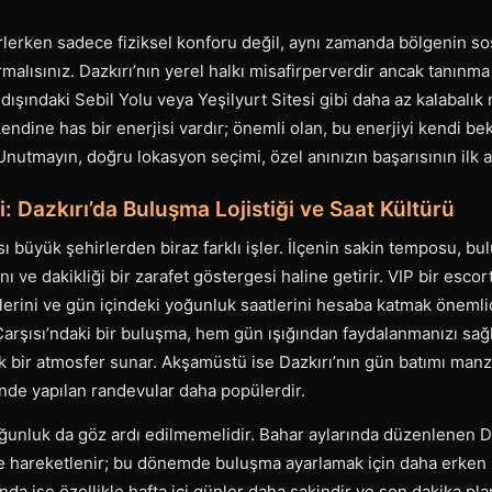
irlerken sadece fiziksel konforu değil, aynı zamanda bölgenin s
lısınız. Dazkırı’nın yerel halkı misafirperverdir ancak tanınma 
dışındaki Sebil Yolu veya Yeşilyurt Sitesi gibi daha az kalabalık 
kendine has bir enerjisi vardır; önemli olan, bu enerjiyi kendi be
 Unutmayın, doğru lokasyon seçimi, özel anınızın başarısının ilk a
 Dazkırı’da Buluşma Lojistiği ve Saat Kültürü
sı büyük şehirlerden biraz farklı işler. İlçenin sakin temposu, bu
 ve dakikliği bir zarafet göstergesi haline getirir. VIP bir escor
mlerini ve gün içindeki yoğunluk saatlerini hesaba katmak önemli
Çarşısı’ndaki bir buluşma, hem gün ışığından faydalanmanızı sağ
k bir atmosfer sunar. Akşamüstü ise Dazkırı’nın gün batımı manzar
inde yapılan randevular daha popülerdir.
ğunluk da göz ardı edilmemelidir. Bahar aylarında düzenlenen Da
ilçe hareketlenir; bu dönemde buluşma ayarlamak için daha erke
ında ise özellikle hafta içi günler daha sakindir ve son dakika pla