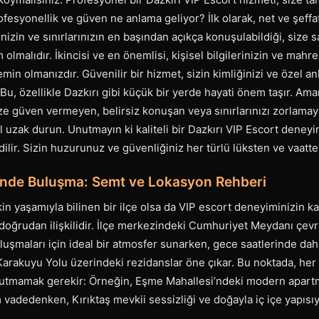
ofesyonellik ve güven ne anlama geliyor? İlk olarak, net ve şeffaf
inizin ve sınırlarınızın en başından açıkça konuşulabildiği, size
m olmalıdır. İkincisi ve en önemlisi, kişisel bilgilerinizin ve mah
 olmanızdır. Güvenilir bir hizmet, sizin kimliğinizi ve özel anlar
 Bu, özellikle Dazkırı gibi küçük bir yerde hayati önem taşır. Ama
ze güven vermeyen, belirsiz konuşan veya sınırlarınızı zorlamay
 uzak durun. Unutmayın ki kaliteli bir Dazkırı VIP Escort deneyimi
ilir. Sizin huzurunuz ve güvenliğiniz her türlü lüksten ve vaatte
binde Buluşma: Semt ve Lokasyon Rehberi
kin yaşamıyla bilinen bir ilçe olsa da VIP escort deneyiminizin ka
doğrudan ilişkilidir. İlçe merkezindeki Cumhuriyet Meydanı çevre
luşmaları için ideal bir atmosfer sunarken, gece saatlerinde dah
 Karakuyu Yolu üzerindeki rezidanslar öne çıkar. Bu noktada, he
nutmamak gerekir: Örneğin, Eşme Mahallesi’ndeki modern apart
m vadedenken, Kırıktaş mevkii sessizliği ve doğayla iç içe yapısı