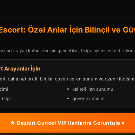
Escort: Özel Anlar İçin Bilinçli ve Gü
escort arayan kullanicilar icin guncel ilan, bolge uyumu ve net iletisim
t Arayanlar İçin
ti daha net profil bilgisi, guven veren sunum ve ozenli iletisimd
cimi
kaliteli ilan sunumu
 bilgi
guvenli iletisim
★ Dazkiri Guncel VIP Ilanlarini Goruntule »