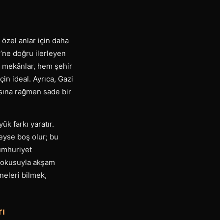
 özel anlar için daha
i’ne doğru ilerleyen
ür mekânlar, hem şehir
n ideal. Ayrıca, Gazi
asına rağmen sade bir
k farkı yaratır.
deyse boş olur; bu
Cumhuriyet
n dokusuyla akşam
neleri bilmek,
rı