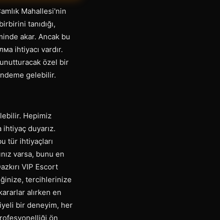
Çamlık Mahallesi'nin
irbirini tanıdığı,
tminde akar. Ancak bu
ма ihtiyacı vardır.
 unutturacak özel bir
gündeme gelebilir.
ebilir. Hepimiz
ihtiyaç duyarız.
u tür ihtiyaçları
ınız varsa, bunu en
azkırı VIP Escort
ğinize, tercihlerinize
kararlar alırken en
yeli bir deneyim, her
profesyonelliği ön