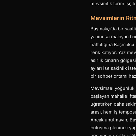
mevsimlik tarım işçil
Mevsimlerin Rit
Başmakçı’da bir saat
yanını sarmalayan bad
haftalığına Başmakçı 
renk katıyor. Yaz mev
asırlık çınarın gölges
ayları ise sakinlik is
bir sohbet ortamı hazı
Mevsimsel yoğunluk sa
başlayan mahalle iftar
uğratırken daha sakin
arası, hem iş tempos
Ancak unutmayın, Baş
buluşma planınızı yap
geçmesine katkı sağla