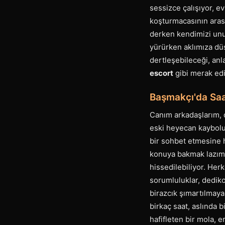
sessizce çalışıyor, ev
koşturmacasının arası
derken kendimizi unut
yürürken aklımıza düş
dertleşebileceği, anla
escort
gibi merak edi
Başmakçı'da Saa
Canım arkadaşlarım, d
eski heyecan kayboluyo
bir sohbet etmesine h
konuya bakmak lazım. 
hissedilebiliyor. Herk
sorumluluklar, dediko
birazcık şımartılmaya
birkaç saat, aslında 
hafifleten bir mola, 