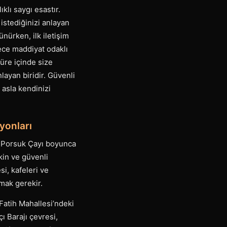
klı saygı esastır.
 istediğinizi anlayan
ünürken, ilk iletişim
dece maddiyat odaklı
süre içinde size
nlayan biridir. Güvenli
 asla kendinizi
yonları
r. Porsuk Çayı boyunca
kin ve güvenli
i, kafeleri ve
lmak gerekir.
 Fatih Mahallesi’ndeki
ı Barajı çevresi,