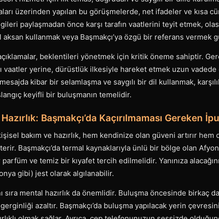
arı üzerinden yapılan bu görüşmelerde, net ifadeler ve kısa cü
lgileri paylaşmadan önce karşı tarafın vaatlerini teyit etmek, olası 
el aksan kullanmak veya Başmakçı’ya özgü bir referans vermek güv
e açıklamalar, beklentileri yönetmek için kritik öneme sahiptir. G
lı vaatler yerine, dürüstlük ilkesiyle hareket etmek uzun vadede 
mesajda kibar bir selamlaşma ve saygılı bir dil kullanmak, karşılık
langıç keyifli bir buluşmanın temelidir.
Hazırlık: Başmakçı’da Kaçırılmaması Gereken İpu
isel bakım ve hazırlık, hem kendinize olan güveni artırır hem d
terir. Başmakçı’da termal kaynaklarıyla ünlü bir bölge olan Afyon
 parfüm ve temiz bir kıyafet tercih edilmelidir. Yanınıza alacağın
onya gibi) jest olarak algılanabilir.
anı sıra mental hazırlık da önemlidir. Buluşma öncesinde birkaç d
gerginliği azaltır. Başmakçı’da buluşma yapılacak yerin çevresin
zırlıklı olmak sağlar. Ayrıca, cep telefonunuzun sessizde olduğ