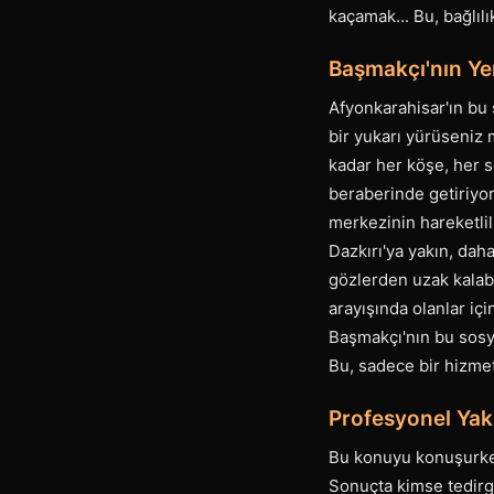
kaçamak... Bu, bağlıl
Başmakçı'nın Yer
Afyonkarahisar'ın bu ş
bir yukarı yürüseniz 
kadar her köşe, her s
beraberinde getiriyor
merkezinin hareketlil
Dazkırı'ya yakın, dah
gözlerden uzak kalabi
arayışında olanlar iç
Başmakçı'nın bu sosya
Bu, sadece bir hizmet 
Profesyonel Ya
Bu konuyu konuşurken
Sonuçta kimse tedirgi