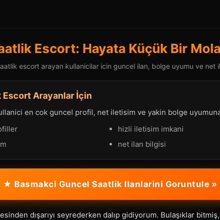
atlik Escort: Hayata Küçük Bir Mo
tlik escort arayan kullanicilar icin guncel ilan, bolge uyumu ve net il
 Escort Arayanlar İçin
llanici en cok guncel profil, net iletisim ve yakin bolge uyumun
filler
hizli iletisim imkani
im
net ilan bilgisi
★ Basmakci Guncel Saatlik Ilanlarini Goruntule »
sinden dışarıyı seyrederken dalıp gidiyorum. Bulaşıklar bitmiş