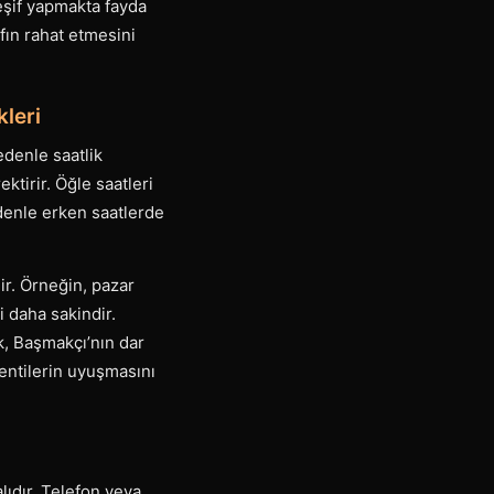
eşif yapmakta fayda
ın rahat etmesini
leri
edenle saatlik
tirir. Öğle saatleri
edenle erken saatlerde
ir. Örneğin, pazar
i daha sakindir.
k, Başmakçı’nın dar
lentilerin uyuşmasını
lıdır. Telefon veya