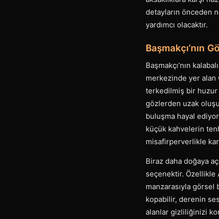
detayların önceden n
yardımcı olacaktır.
Başmakçı’nın Gö
Başmakçı’nın kalabalık
merkezinde yer alan C
terkedilmiş bir huzur
gözlerden uzak oluşu
buluşma hayal ediyors
küçük kahvelerin tenh
misafirperverlikle kar
Biraz daha doğaya açı
seçenektir. Özellikle
manzarasıyla görsel b
kopabilir, derenin se
alanlar gizliliğinizi 