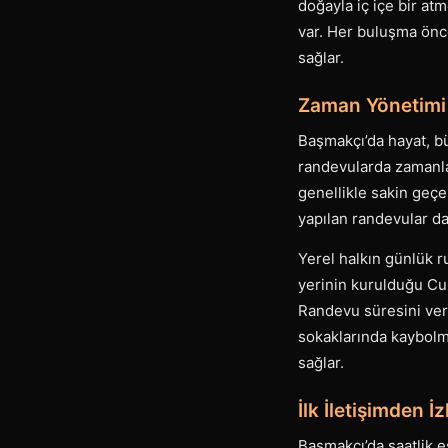
doğayla iç içe bir at
var. Her buluşma önc
sağlar.
Zaman Yönetimi 
Başmakçı’da hayat, bü
randevularda zamanlam
genellikle sakin geçe
yapılan randevular da
Yerel halkın günlük r
yerinin kurulduğu Cum
Randevu süresini ver
sokaklarında kaybolma
sağlar.
İlk İletişimden
Başmakçı’da saatlik es