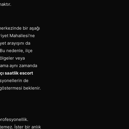
aktır.
 merkezinde bir aşağı
riyet Mahallesi'ne
et arayışını da
 Bu nedenle, ilçe
bölgeler veya
sı ama aynı zamanda
ı saatlik escort
esyonellerin de
göstermesi beklenir.
rofesyonellik.
emez. İster bir anlık