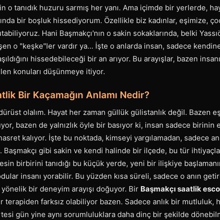
in o tanıdık huzuru sarmış her yanı. Ama içimde bir yerlerde, hay
nda bir boşluk hissediyorum. Özellikle biz kadınlar, eşimize, ço
abiliyoruz. Hani Başmakçı'nın o sakin sokaklarında, belki Yassı
en o "keşke"ler vardır ya... İşte o anlarda insan, sadece kendine 
şıldığını hissedebileceği bir an arıyor. Bu arayışlar, bazen insan
len konuları düşünmeye itiyor.
tlik Bir Kaçamağın Anlamı Nedir?
ürüst olalım. Hayat her zaman güllük gülistanlık değil. Bazen e
r, bazen de yalnızlık öyle bir basıyor ki, insan sadece birinin el
asret kalıyor. İşte bu noktada, kimseyi yargılamadan, sadece a
Başmakçı gibi sakin ve kendi halinde bir ilçede, bu tür ihtiyaçl
esin birbirini tanıdığı bu küçük yerde, yeni bir ilişkiye başlaman
dular insanı yorabilir. Bu yüzden kısa süreli, sadece o anın getir
 yönelik bir deneyim arayışı doğuyor. Bir
Başmakçı saatlik esco
bir terapiden farksız olabiliyor bazen. Sadece anlık bir mutluluk,
ertesi gün yine aynı sorumluluklara daha dinç bir şekilde dönebil