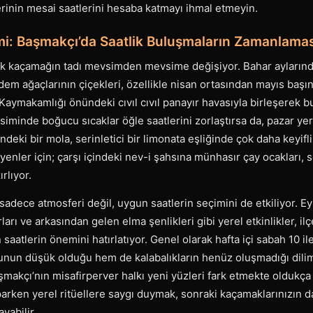
erinin mesai saatlerini hesaba katmayı ihmal etmeyin.
mi: Başmakçı’da Saatlik Buluşmaların Zamanlamas
lik kaçamağın tadı mevsimden mevsime değişiyor. Bahar aylarında
em ağaçlarının çiçekleri, özellikle nisan ortasından mayıs başın
Kaymakamlığı önündeki cıvıl cıvıl panayır havasıyla birleşerek bu
siminde boğucu sıcaklar öğle saatlerini zorlaştırsa da, pazar yer
indeki bir mola, serinletici bir limonata eşliğinde çok daha keyifli
teyenler için; çarşı içindeki nev-i şahsına münhasır çay ocakları
rlıyor.
dece atmosferi değil, uygun saatlerin seçimini de etkiliyor. Ey
ları ve arkasından gelen elma şenlikleri gibi yerel etkinlikler, ilç
 saatlerin önemini hatırlatıyor. Genel olarak hafta içi sabah 10 i
unun düşük olduğu hem de kalabalıkların henüz oluşmadığı dilim 
makçı’nın misafirperver halkı yeni yüzleri fark etmekte oldukça
arken yerel ritüellere saygı duymak, sonraki kaçamaklarınızın d
yabilir.