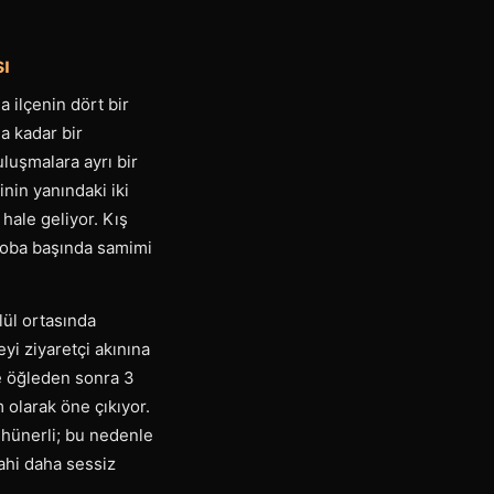
ı
 ilçenin dört bir
a kadar bir
luşmalara ayrı bir
inin yanındaki iki
 hale geliyor. Kış
, soba başında samimi
lül ortasında
eyi ziyaretçi akınına
le öğleden sonra 3
olarak öne çıkıyor.
 hünerli; bu nedenle
ahi daha sessiz